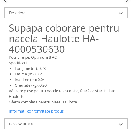
Piese Claas
Fulie
Pistoane
Piese Iveco
Descriere
Turbosuflanta
Piese Nifty Lift
Supapa coborare pentru
Diverse piese motor
Piese Grove
Furtune si conducte
nacela Haulotte HA-
Piese motor Perkins
Injectoare
4000530630
Piese Deutz Fahr
Chiuloasa
Vibrochen - ax came - arbore cotit
Piese Atlas Copco
Potrivire pe: Optimum 8 AC
Camasa piston
Specificații:
Piese Hitachi
Lungime (m): 0.23
Segmenti motor
Piese Vermeer
Latime (m): 0.04
Termoflot
Inaltime (m): 0.04
Piese Gehl
Greutate (kg): 0.20
Cablu acceleratie
Vânzare piese pentru nacele telescopice, foarfeca și articulate
Piese Socage
Senzori de presiune ulei
Haulotte
Vaporizatoare
Piese Kaeser
Oferta completa pentru piese Haulotte
Radiatoare AC
Piese Wacker Neuson
Informatii conformitate produs
Piese frana
Piese David Brown
Review-uri
(0)
Discuri de frana
Piese Mc Cormick