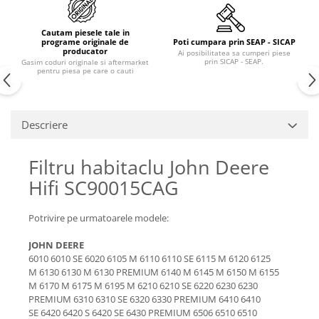
Piese Claas
Fulie
Pistoane
Piese Iveco
Cautam piesele tale in
Turbosuflanta
programe originale de
Poti cumpara prin SEAP - SICAP
Piese Nifty Lift
producator
Ai posibilitatea sa cumperi piese
Diverse piese motor
prin SICAP - SEAP.
Gasim coduri originale si aftermarket
Piese Grove
pentru piesa pe care o cauti
Furtune si conducte
Piese motor Perkins
Injectoare
Piese Deutz Fahr
Chiuloasa
Descriere
Vibrochen - ax came - arbore cotit
Piese Atlas Copco
Camasa piston
Piese Hitachi
Filtru habitaclu John Deere
Segmenti motor
Piese Vermeer
Hifi SC90015CAG
Termoflot
Piese Gehl
Cablu acceleratie
Potrivire pe urmatoarele modele:
Piese Socage
Senzori de presiune ulei
Vaporizatoare
Piese Kaeser
JOHN DEERE
6010 6010 SE 6020 6105 M 6110 6110 SE 6115 M 6120 6125
Radiatoare AC
Piese Wacker Neuson
M 6130 6130 M 6130 PREMIUM 6140 M 6145 M 6150 M 6155
Piese frana
M 6170 M 6175 M 6195 M 6210 6210 SE 6220 6230 6230
Piese David Brown
PREMIUM 6310 6310 SE 6320 6330 PREMIUM 6410 6410
Discuri de frana
Piese Mc Cormick
SE 6420 6420 S 6420 SE 6430 PREMIUM 6506 6510 6510