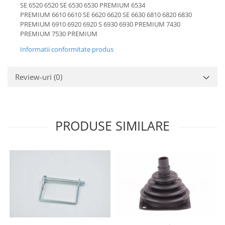
Etrieri
SE 6520 6520 SE 6530 6530 PREMIUM 6534
Piese Lamborghini
PREMIUM 6610 6610 SE 6620 6620 SE 6630 6810 6820 6830
Placute de frana
PREMIUM 6910 6920 6920 S 6930 6930 PREMIUM 7430
Piese Same
Pompa de frana - cilindru de frana
PREMIUM 7530 PREMIUM
Frana utilaje
Piese Renault
Informatii conformitate produs
Supapa franare
Piese Hurlimann
Kit reparatii
Piese Zetor
Review-uri
(0)
Cabluri frana
Piese Weidemann
Rezervor lichid de frana
Piese Ausa
Lichid de frana
Piese Sennebogen
Antigel frane
PRODUSE SIMILARE
Piese fara categorie
Piese Still
Sepci
Piese Timberjack
Garnituri utilaje
Piese Valmet Valtra
Siguranta
Piese Vogele
Abtibilduri - Etichete
Piese Yuchai
Girofar
Piese Zeppelin
Piese electrice