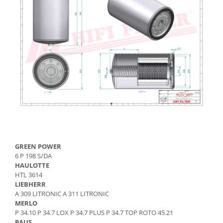
Etrieri
Piese Lamborghini
Placute de frana
Piese Same
Pompa de frana - cilindru de frana
Frana utilaje
Piese Renault
Supapa franare
Piese Hurlimann
Kit reparatii
Piese Zetor
Cabluri frana
Piese Weidemann
Rezervor lichid de frana
Piese Ausa
Lichid de frana
Piese Sennebogen
Antigel frane
Piese fara categorie
Piese Still
GREEN POWER
Sepci
Piese Timberjack
6 P 198 S/DA
Garnituri utilaje
Piese Valmet Valtra
HAULOTTE
HTL 3614
Siguranta
Piese Vogele
LIEBHERR
Abtibilduri - Etichete
A 309 LITRONIC A 311 LITRONIC
Piese Yuchai
MERLO
Girofar
Piese Zeppelin
P 34.10 P 34.7 LOX P 34.7 PLUS P 34.7 TOP ROTO 45.21
Piese electrice
PAUS