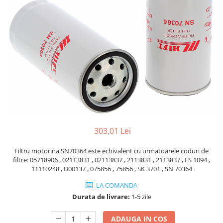
Piese Volvo
Punti - axe
Piese motor Yanmar
Diverse piese transmisie
Piese ambreiaj
Piese Fiat
Planetare
Piese Snorkel
Angrenaje transmisie
Piese John Deere
Grupuri conice
Piese ZF
Convertizoare
Piese Vapormatic
Cruce cardan
Disc frictiune
Piese utilaje Fendt
Roti
Piese Case IH
303,01 Lei
Roti teren accidentat
Piese Dana Spicer
Roti non-marking
Filtru motorina SN70364 este echivalent cu urmatoarele coduri de
Filtre Hifi
filtre: 05718906 , 02113831 , 02113837 , 2113831 , 2113837 , FS 1094 ,
Piulite roata
11110248 , D00137 , 075856 , 75856 , SK 3701 , SN 70364
Piese Skyjack
Butuc roata
LA COMANDA
Piese Bobcat
Janta
Durata de livrare:
1-5 zile
Anvelope
Piese Yale
Roata transpaleta
Piese Hyster
ADAUGA IN COS