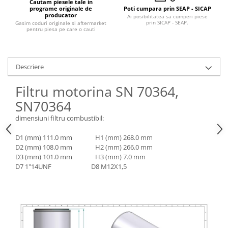
Piese Claas
Cautam piesele tale in
Fulie
programe originale de
Poti cumpara prin SEAP - SICAP
producator
Pistoane
Ai posibilitatea sa cumperi piese
Piese Iveco
prin SICAP - SEAP.
Gasim coduri originale si aftermarket
Turbosuflanta
pentru piesa pe care o cauti
Piese Nifty Lift
Diverse piese motor
Piese Grove
Furtune si conducte
Piese motor Perkins
Descriere
Injectoare
Piese Deutz Fahr
Chiuloasa
Filtru motorina SN 70364,
Vibrochen - ax came - arbore cotit
Piese Atlas Copco
SN70364
Camasa piston
Piese Hitachi
dimensiuni filtru combustibil:
Segmenti motor
Piese Vermeer
Termoflot
D1 (mm) 111.0 mm H1 (mm) 268.0 mm
Piese Gehl
D2 (mm) 108.0 mm H2 (mm) 266.0 mm
Cablu acceleratie
D3 (mm) 101.0 mm H3 (mm) 7.0 mm
Piese Socage
Senzori de presiune ulei
D7 1"14UNF D8 M12X1,5
Vaporizatoare
Piese Kaeser
Radiatoare AC
Piese Wacker Neuson
Piese frana
Piese David Brown
Discuri de frana
Piese Mc Cormick