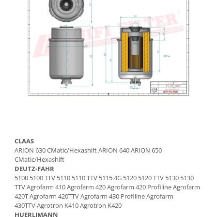
Etrieri
Piese Lamborghini
Placute de frana
Piese Same
Pompa de frana - cilindru de frana
Frana utilaje
Piese Renault
Supapa franare
Piese Hurlimann
Kit reparatii
Piese Zetor
Cabluri frana
Piese Weidemann
Rezervor lichid de frana
Piese Ausa
Lichid de frana
Piese Sennebogen
Antigel frane
Piese fara categorie
Piese Still
CLAAS
Sepci
Piese Timberjack
ARION 630 CMatic/Hexashift ARION 640 ARION 650
Garnituri utilaje
CMatic/Hexashift
Piese Valmet Valtra
DEUTZ-FAHR
Siguranta
Piese Vogele
5100 5100 TTV 5110 5110 TTV 5115.4G 5120 5120 TTV 5130 5130
Abtibilduri - Etichete
TTV Agrofarm 410 Agrofarm 420 Agrofarm 420 Profiline Agrofarm
Piese Yuchai
420T Agrofarm 420TTV Agrofarm 430 Profiline Agrofarm
Girofar
Piese Zeppelin
430TTV Agrotron K410 Agrotron K420
Piese electrice
HUERLIMANN