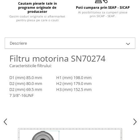
Piese Claas
Fulie
Cautam piesele tale in
programe originale de
Poti cumpara prin SEAP - SICAP
Pistoane
Piese Iveco
producator
Ai posibilitatea sa cumperi piese
prin SICAP - SEAP.
Gasim coduri originale si aftermarket
Turbosuflanta
Piese Nifty Lift
pentru piesa pe care o cauti
Diverse piese motor
Piese Grove
Furtune si conducte
Piese motor Perkins
Injectoare
Descriere
Piese Deutz Fahr
Chiuloasa
Filtru motorina SN70274
Vibrochen - ax came - arbore cotit
Piese Atlas Copco
Caracteristicile filtrului:
Camasa piston
Piese Hitachi
Segmenti motor
D1 (mm) 85.0 mm H1 (mm) 198.0 mm
Piese Vermeer
Termoflot
D2 (mm) 80.0 mm H2 (mm) 179.0 mm
Piese Gehl
D2 (mm) 69.5 mm H3 (mm) 152.5 mm
Cablu acceleratie
7 3/8"-16UNF
Piese Socage
Senzori de presiune ulei
Vaporizatoare
Piese Kaeser
Radiatoare AC
Piese Wacker Neuson
Piese frana
Piese David Brown
Discuri de frana
Piese Mc Cormick