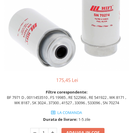
Piese Volvo
Punti - axe
Piese motor Yanmar
Diverse piese transmisie
Piese ambreiaj
Piese Fiat
Planetare
Piese Snorkel
Angrenaje transmisie
Piese John Deere
Grupuri conice
Piese ZF
Convertizoare
Piese Vapormatic
Cruce cardan
Disc frictiune
Piese utilaje Fendt
Roti
Piese Case IH
175,45 Lei
Roti teren accidentat
Piese Dana Spicer
Roti non-marking
Filtre corespondente:
Filtre Hifi
Piulite roata
BF 7971 D , 0011453510 , FS 19985 , RE 522966 , RE 541922 , WK 8171 ,
Piese Skyjack
WK 8187 , SK 3024 , 37300 , 41527 , 33096 , 533096 , SN 70274
Butuc roata
Piese Bobcat
Janta
LA COMANDA
Durata de livrare:
1-5 zile
Anvelope
Piese Yale
Roata transpaleta
Piese Hyster
ADAUGA IN COS