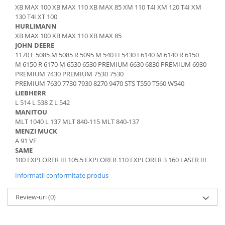
Piese Schaeff
XB MAX 100 XB MAX 110 XB MAX 85 XM 110 T4I XM 120 T4I XM
Cabluri si mufe
130 T4I XT 100
Piese Putzmeister
Mufe si pini
HURLIMANN
Piese Mitsubishi
Piese contact
XB MAX 100 XB MAX 110 XB MAX 85
JOHN DEERE
Contactor 12V
Piese Matbro
1170 E 5085 M 5085 R 5095 M 540 H 5430 I 6140 M 6140 R 6150
Contactoare 24V
M 6150 R 6170 M 6530 6530 PREMIUM 6630 6830 PREMIUM 6930
Piese Lindner
PREMIUM 7430 PREMIUM 7530 7530
Contactoare 48V
Piese Kramer
PREMIUM 7630 7730 7930 8270 9470 STS T550 T560 W540
Motoare electrice
LIEBHERR
Piese Kaiser
Placa electronica
L 514 L 538 Z L 542
MANITOU
Piese Jacobsen
Contact general - Ciuperca
MLT 1040 L 137 MLT 840-115 MLT 840-137
Pedala
Piese Ingersoll Rand
MENZI MUCK
Sigurante
A 91 VF
Piese Hanomag
SAME
Becuri indicatoare
Piese Hamm
100 EXPLORER III 105.5 EXPLORER 110 EXPLORER 3 160 LASER III
Limitatori
Piese Goldoni
Informatii conformitate produs
Potentiometre
Piese Furukawa
Senzori de unghi
Review-uri
(0)
Bobina solenoid
Piese Ford
Bobina 24V
Piese Ferrari