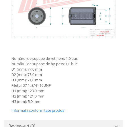
Piese Schaeff
Cabluri si mufe
Piese Putzmeister
Mufe si pini
Piese Mitsubishi
Piese contact
Contactor 12V
Piese Matbro
Contactoare 24V
Piese Lindner
Contactoare 48V
Piese Kramer
Motoare electrice
Piese Kaiser
Placa electronica
Numărul de supape de reținere: 1,0 buc
Piese Jacobsen
Numărul de supape de by-pass: 1,0 buc
Contact general - Ciuperca
D1 (mm): 77,0 mm
Pedala
Piese Ingersoll Rand
D2 (mm): 75,0 mm
Sigurante
D3 (mm): 71,0 mm
Piese Hanomag
Filetul D7 1: 3/4"-16UNF
Becuri indicatoare
Piese Hamm
H1 (mm): 123,0 mm
Limitatori
H2 (mm): 121,0 mm
Piese Goldoni
Potentiometre
H3 (mm): 5,0 mm
Piese Furukawa
Senzori de unghi
Informatii conformitate produs
Bobina solenoid
Piese Ford
Bobina 24V
Piese Ferrari
Review-uri
(0)