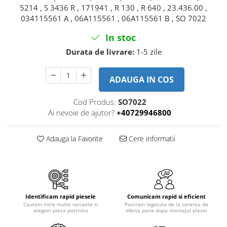
Piese motor
5214 , S 3436 R , 171941 , R 130 , R 640 , 23.436.00 ,
Piese Parker
034115561 A , 06A115561 , 06A115561 B , SO 7022
Alternatoare
Piese Hyundai
Electromotoare
In stoc
Piese Terex
Pompa combustibil
Durata de livrare:
1-5 zile
Piese Lombardini
Pompa de apa
Radiator racire ulei hidraulic
Piese Linde
ADAUGA IN COS
Radiator apa
Piese Multitel
Bobina de pornire
Cod Produs:
SO7022
Piese Dieci
Bobina de oprire
Ai nevoie de ajutor?
+40729946800
Piese Massey Ferguson
Bobina de acceleratie
Piese Steyr
Curea alternator - transmisie
Adauga la Favorite
Cere informatii
Piese Landini
Curea distributie
Esapament
Piese New Holland
Busoane - dopuri
Piese Takeuchi
Ventilatoare
Identificam rapid piesele
Comunicam rapid si eficient
Piese Kobelco
Pompa de ulei
Cautam intre multe variante si
Pastram legatura de la cererea de
alegem piesa potrivita
oferta pana dupa montajul piesei
Piese Jungheinrich
Termostat