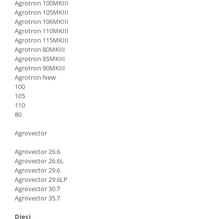
Agrotron 100MKIII
Senzor presiune ulei
Piese Faun
Agrotron 105MKIII
Senzori temperatura ulei
Agrotron 106MKIII
Piese Dynapack
Agrotron 110MKIII
Senzori suprasarcina
Agrotron 115MKIII
Piese Compair
Senzori proximitate
Agrotron 80MKIII
Senzori de viteza
Piese Cesab
Agrotron 85MKIII
Agrotron 90MKIII
Senzori stabilizare
Piese Case Construction
Agrotron New
Senzori de viraj
100
Piese Case Poclain
Senzori de inclinatie
105
Piese Bomag
110
Senzor temperatura apa
80
Piese Bobard
Burduf pentru intrerupator
Piese Barthoud
Contact 2 pozitii
Agrovector
Contact 3 pozitii
Piese Baretta
Agrovector 26.6
Contact 4 pozitii
Agrovector 26.6L
Piese Benford
Agrovector 29.6
Butoane
Piese Benati
Agrovector 29.6LP
Selector 2 pozitii
Agrovector 30.7
Piese Belarus
Selector 3 pozitii
Agrovector 35.7
Piese Baumann
Intrerupator basculant 2 pozitii
Dieci