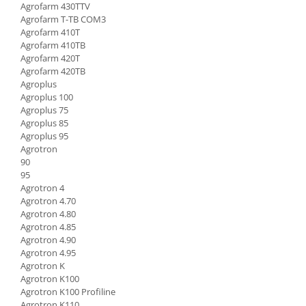
Etrieri
Agrofarm 430TTV
Piese Lamborghini
Agrofarm T-TB COM3
Placute de frana
Agrofarm 410T
Piese Same
Pompa de frana - cilindru de frana
Agrofarm 410TB
Frana utilaje
Piese Renault
Agrofarm 420T
Agrofarm 420TB
Supapa franare
Piese Hurlimann
Agroplus
Kit reparatii
Agroplus 100
Piese Zetor
Cabluri frana
Agroplus 75
Piese Weidemann
Agroplus 85
Rezervor lichid de frana
Agroplus 95
Piese Ausa
Lichid de frana
Agrotron
Piese Sennebogen
90
Antigel frane
95
Piese fara categorie
Piese Still
Agrotron 4
Agrotron 4.70
Sepci
Piese Timberjack
Agrotron 4.80
Garnituri utilaje
Piese Valmet Valtra
Agrotron 4.85
Agrotron 4.90
Siguranta
Piese Vogele
Agrotron 4.95
Abtibilduri - Etichete
Agrotron K
Piese Yuchai
Agrotron K100
Girofar
Piese Zeppelin
Agrotron K100 Profiline
Piese electrice
Agrotron K110