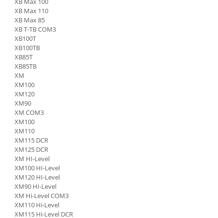
XB Max 100
Bobina 14V
XB Max 110
Piese Lebrero
XB Max 85
Bobina 28V
Piese Macmoter
XB T-TB COM3
Relee 48V
XB100T
Piese Lugli
Contact 5 pozitii
XB100TB
XB85T
Piese Menzi Muck
Contactor 36V
XB85TB
Senzori de greutate
Piese Mustang
XM
XM100
Bobina 18V
Piese Steinbock
XM120
Contactor 16V
Piese Valpadana
XM90
Kit reparatii contactor
XM COM3
Piese Zettelmeyer
XM100
Contactor 65V
XM110
Piese Venieri
Contactor 96V
XM115 DCR
Piese Nissan
Releu 230V
XM125 DCR
XM HI-Level
Relee 6V
Piese Sullair
XM100 HI-Level
Intrerupatoare
XM120 HI-Level
Piese Rigitrac
XM90 HI-Level
Banda antistatica
Piese Krone
XM Hi-Level COM3
Contact pornire
XM110 Hi-Level
Piese Hiab Foco
Claxon
XM115 Hi-Level DCR