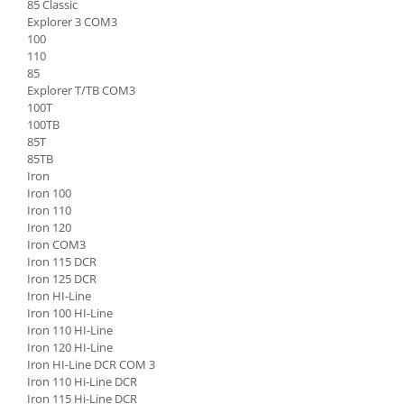
85 Classic
Piese Bucher Municipal
Explorer 3 COM3
Ulei transmisie
100
Piese Bruunet
Ulei de frana
110
Uleiuri speciale
Piese Boschung
85
Explorer T/TB COM3
Consumabile service
Piese Bolinder-Munktell
100T
Vaseline
100TB
Piese Boki
85T
Spray service
Piese Belloli
85TB
Scule service
Iron
Piese Audureau
Spray vopsea
Iron 100
Iron 110
Piese Akerman
Solutii Reparatii
Iron 120
Solutii intretinere
Pellenc
Iron COM3
Pasta curatat mainile
Iron 115 DCR
Piese Bimex
Iron 125 DCR
Solutii indepartat uleiul
Piese Herkules
Iron HI-Line
Piese cabina
Iron 100 HI-Line
Piese Solaris
Iron 110 HI-Line
Maneta schimbator
Iron 120 HI-Line
Piese Wirtgen
Chei
Iron HI-Line DCR COM 3
Piese MFH
Iron 110 Hi-Line DCR
Maneta inversor
Iron 115 Hi-Line DCR