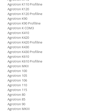
Piese Schaeff
Agrotron K110 Profiline
Cabluri si mufe
Agrotron K120
Piese Putzmeister
Mufe si pini
Agrotron K120 Profiline
Piese Mitsubishi
Piese contact
Agrotron K90
Agrotron K90 Profiline
Contactor 12V
Piese Matbro
Agrotron K COM3
Contactoare 24V
Piese Lindner
Agrotron K410
Contactoare 48V
Agrotron K420
Piese Kramer
Agrotron K420 Profiline
Motoare electrice
Agrotron K430
Piese Kaiser
Placa electronica
Agrotron K430 Profiline
Piese Jacobsen
Contact general - Ciuperca
Agrotron K610
Agrotron K610 Profiline
Pedala
Piese Ingersoll Rand
Agrotron MKII
Sigurante
Agrotron 100
Piese Hanomag
Agrotron 105
Becuri indicatoare
Piese Hamm
Agrotron 106
Limitatori
Agrotron 110
Piese Goldoni
Potentiometre
Agrotron 115
Piese Furukawa
Agrotron 80
Senzori de unghi
Agrotron 85
Bobina solenoid
Piese Ford
Agrotron 90
Bobina 24V
Agrotron MKIII
Piese Ferrari