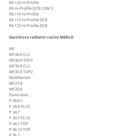
R6.120 Hi-Profile
Piese Sandvik
Incarcator 36V
R6 Hi-Profile DCR COM 3
Indicator incarcare baterii
Piese Rubble Master
R6.110 Hi-Profile
R6.115 Hi-Profile DCR
Redresor 48V
Piese Richier
R6.125 Hi-Profile DCR
Diagnoza
Piese Reform
Garnitura radiator racire MERLO
Consola diagnoza
Piese Powerscreen
Telecomenzi
MF
Piese Ponsse
MF30.6 CL2
Telecomanda utilaje
MF30.6 TOP2
Piese Olympian
Accesorii si piese telecomanda
MF30.9 CL2
Piese Nordberg
Piese hidraulice
MF30.9 TOP2
Multifarmer
Piese Norcar Logset
Pompa coborare de urgenta
MF27.8
Reductor
MF29.6
Piese Nokka
Panoramic
Electrovalve - supapa hidraulica
Piese Motori VM
P 28.8 L
Cilindri hidraulici
P 28.8 PLUS
Piese Ladog
P 34.7
Hidromotoare
Piese Kioti
P 34.7 PLUS
Rezervor ulei hidraulic
P 34.7 TOP
Piese Iseki
Supapa - cartus hidraulic
P 36.10 TOP
P 36.7