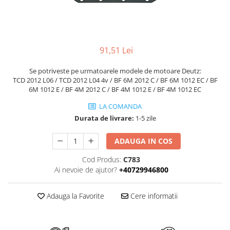
Piese Volvo
Punti - axe
Piese motor Yanmar
Diverse piese transmisie
Piese ambreiaj
Piese Fiat
Planetare
Piese Snorkel
91,51 Lei
Angrenaje transmisie
Piese John Deere
Grupuri conice
Se potriveste pe urmatoarele modele de motoare Deutz:
Piese ZF
TCD 2012 L06 / TCD 2012 L04 4v / BF 6M 2012 C / BF 6M 1012 EC / BF
Convertizoare
6M 1012 E / BF 4M 2012 C / BF 4M 1012 E / BF 4M 1012 EC
Piese Vapormatic
Cruce cardan
LA COMANDA
Disc frictiune
Piese utilaje Fendt
Durata de livrare:
1-5 zile
Roti
Piese Case IH
Roti teren accidentat
ADAUGA IN COS
Piese Dana Spicer
Roti non-marking
Filtre Hifi
Cod Produs:
C783
Piulite roata
Ai nevoie de ajutor?
+40729946800
Piese Skyjack
Butuc roata
Piese Bobcat
Janta
Adauga la Favorite
Cere informatii
Anvelope
Piese Yale
Roata transpaleta
Piese Hyster