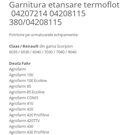
Piese Claas
Fulie
Garnitura etansare termoflot
Pistoane
Piese Iveco
04207214 04208115
Turbosuflanta
380/04208115
Piese Nifty Lift
Diverse piese motor
Piese Grove
Furtune si conducte
Potrivire pe urmatoarele echipamente:
Piese motor Perkins
Injectoare
Claas / Renault
din gama Scorpion
Piese Deutz Fahr
Chiuloasa
6035 / 6030 / 6040 / 7030 / 7040 / 9040
Vibrochen - ax came - arbore cotit
Piese Atlas Copco
Deutz Fahr
Camasa piston
Piese Hitachi
Agrofarm
Segmenti motor
Agrofarm 100
Piese Vermeer
Termoflot
Agrofarm 100 Ecoline
Piese Gehl
Agrofarm 85
Cablu acceleratie
Agrofarm 85 Ecoline
Piese Socage
Senzori de presiune ulei
Agrofarm COM3
Vaporizatoare
Agrofarm 410
Piese Kaeser
Agrofarm 420
Radiatoare AC
Piese Wacker Neuson
Agrofarm 420 Profiline
Piese frana
Agrofarm 420TTV
Piese David Brown
Agrofarm 430
Discuri de frana
Piese Mc Cormick
Agrofarm 430 Profiline