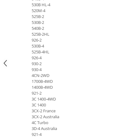
Etrieri
530B HL-4
Piese Lamborghini
Placute de frana
520M-4
Piese Same
525B-2
Pompa de frana - cilindru de frana
530B-2
Frana utilaje
Piese Renault
540B-2
Supapa franare
525B-2HL
Piese Hurlimann
926-2
Kit reparatii
Piese Zetor
530B-4
Cabluri frana
525B-4HL
Piese Weidemann
926-4
Rezervor lichid de frana
930-2
Piese Ausa
Lichid de frana
930-4
Piese Sennebogen
Antigel frane
4CN-2WD
1700B-4WD
Piese fara categorie
Piese Still
1400B-4WD
Sepci
Piese Timberjack
921-2
3C 1400-4WD
Garnituri utilaje
Piese Valmet Valtra
3C 1400
Siguranta
3CX-2 France
Piese Vogele
3CX-2 Australia
Abtibilduri - Etichete
Piese Yuchai
4C Turbo
Girofar
3D-4 Australia
Piese Zeppelin
921-4
Piese electrice