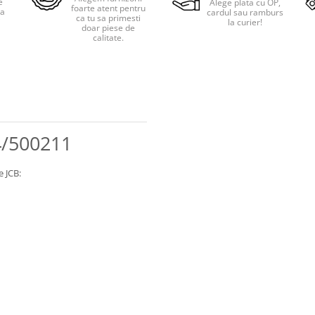
e
Alege plata cu OP,
foarte atent pentru
pa
cardul sau ramburs
ca tu sa primesti
i
la curier!
doar piese de
calitate.
4/500211
 JCB: