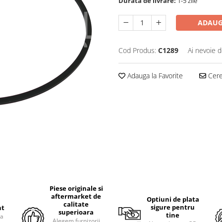
Durata de livrare:
1-5 zile
ADAUG
Cod Produs:
C1289
Ai nevoie d
Adauga la Favorite
Cere 
Piese originale si
aftermarket de
Optiuni de plata
calitate
sigure pentru
nt
superioara
tine
ra
Alegem furnizorii