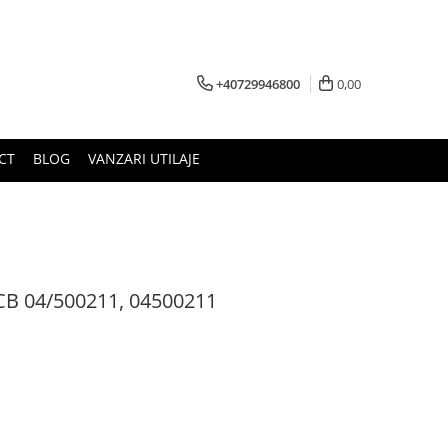
+40729946800
0,00
CT
BLOG
VANZARI UTILAJE
JCB 04/500211, 04500211