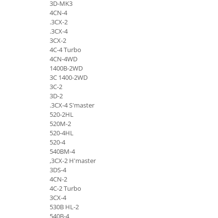
Piese Claas
Fulie
3D-MK3
4CN-4
Pistoane
Piese Iveco
.3CX-2
Turbosuflanta
.3CX-4
Piese Nifty Lift
3CX-2
Diverse piese motor
Piese Grove
4C-4 Turbo
Furtune si conducte
4CN-4WD
Piese motor Perkins
Injectoare
1400B-2WD
Piese Deutz Fahr
3C 1400-2WD
Chiuloasa
3C-2
Vibrochen - ax came - arbore cotit
Piese Atlas Copco
3D-2
Camasa piston
.3CX-4 S'master
Piese Hitachi
520-2HL
Segmenti motor
Piese Vermeer
520M-2
Termoflot
520-4HL
Piese Gehl
Cablu acceleratie
520-4
540BM-4
Piese Socage
Senzori de presiune ulei
,3CX-2 H'master
Vaporizatoare
Piese Kaeser
3DS-4
4CN-2
Radiatoare AC
Piese Wacker Neuson
4C-2 Turbo
Piese frana
3CX-4
Piese David Brown
530B HL-2
Discuri de frana
Piese Mc Cormick
540B-4