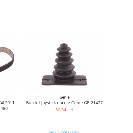
-8%
Genie
F4L2011,
Burduf joystick nacele Genie GE-21427
Joyst
1480
50,84 Lei
1.
LA COMANDA