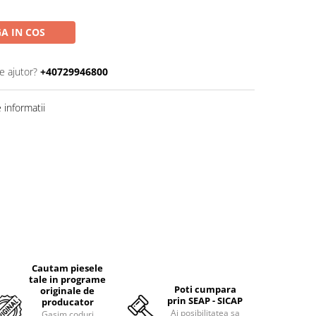
A IN COS
e ajutor?
+40729946800
informatii
Cautam piesele
tale in programe
Poti cumpara
originale de
prin SEAP - SICAP
producator
Ai posibilitatea sa
Gasim coduri