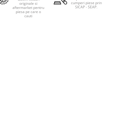
cumperi piese prin
originale si
SICAP - SEAP.
aftermarket pentru
piesa pe care o
cauti