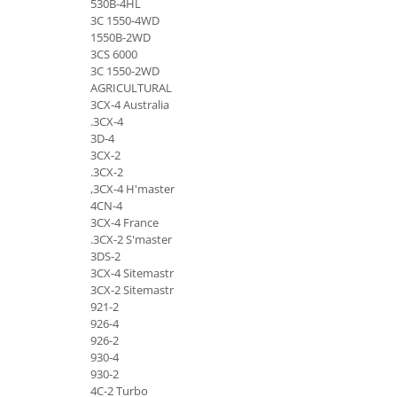
530B-4HL
Piese Schaeff
Cabluri si mufe
3C 1550-4WD
Piese Putzmeister
1550B-2WD
Mufe si pini
3CS 6000
Piese Mitsubishi
Piese contact
3C 1550-2WD
Contactor 12V
AGRICULTURAL
Piese Matbro
3CX-4 Australia
Contactoare 24V
Piese Lindner
.3CX-4
Contactoare 48V
3D-4
Piese Kramer
Motoare electrice
3CX-2
Piese Kaiser
.3CX-2
Placa electronica
,3CX-4 H'master
Piese Jacobsen
Contact general - Ciuperca
4CN-4
3CX-4 France
Pedala
Piese Ingersoll Rand
.3CX-2 S'master
Sigurante
Piese Hanomag
3DS-2
Becuri indicatoare
3CX-4 Sitemastr
Piese Hamm
3CX-2 Sitemastr
Limitatori
921-2
Piese Goldoni
Potentiometre
926-4
Piese Furukawa
Senzori de unghi
926-2
930-4
Bobina solenoid
Piese Ford
930-2
Bobina 24V
Piese Ferrari
4C-2 Turbo