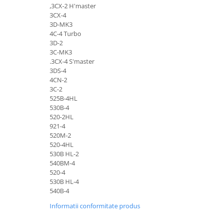
,3CX-2 H'master
Senzor presiune ulei
Piese Faun
3CX-4
Senzori temperatura ulei
3D-MK3
Piese Dynapack
Senzori suprasarcina
4C-4 Turbo
Piese Compair
3D-2
Senzori proximitate
3C-MK3
Senzori de viteza
Piese Cesab
.3CX-4 S'master
Senzori stabilizare
3DS-4
Piese Case Construction
4CN-2
Senzori de viraj
Piese Case Poclain
3C-2
Senzori de inclinatie
525B-4HL
Piese Bomag
Senzor temperatura apa
530B-4
520-2HL
Piese Bobard
Burduf pentru intrerupator
921-4
Piese Barthoud
Contact 2 pozitii
520M-2
520-4HL
Contact 3 pozitii
Piese Baretta
530B HL-2
Contact 4 pozitii
Piese Benford
540BM-4
Butoane
520-4
Piese Benati
530B HL-4
Selector 2 pozitii
540B-4
Piese Belarus
Selector 3 pozitii
Informatii conformitate produs
Piese Baumann
Intrerupator basculant 2 pozitii