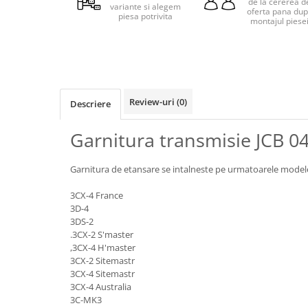
de la cererea d
Piese motor
variante si alegem
oferta pana du
Piese Parker
piesa potrivita
montajul piese
Alternatoare
Piese Hyundai
Electromotoare
Piese Terex
Pompa combustibil
Piese Lombardini
Pompa de apa
Radiator racire ulei hidraulic
Piese Linde
Review-uri
(0)
Descriere
Radiator apa
Piese Multitel
Bobina de pornire
Garnitura transmisie JCB 0
Piese Dieci
Bobina de oprire
Piese Massey Ferguson
Bobina de acceleratie
Garnitura de etansare se intalneste pe urmatoarele modele
Piese Steyr
Curea alternator - transmisie
3CX-4 France
Piese Landini
Curea distributie
3D-4
3DS-2
Esapament
Piese New Holland
.3CX-2 S'master
Busoane - dopuri
Piese Takeuchi
,3CX-4 H'master
Ventilatoare
3CX-2 Sitemastr
Piese Kobelco
3CX-4 Sitemastr
Pompa de ulei
3CX-4 Australia
Piese Jungheinrich
Termostat
3C-MK3