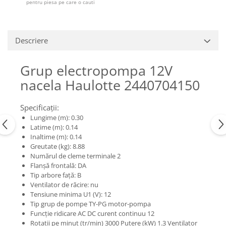
Piese Claas
Fulie
pentru piesa pe care o cauti
Pistoane
Piese Iveco
Turbosuflanta
Piese Nifty Lift
Descriere
Diverse piese motor
Piese Grove
Furtune si conducte
Piese motor Perkins
Grup electropompa 12V
Injectoare
Piese Deutz Fahr
nacela Haulotte 2440704150
Chiuloasa
Vibrochen - ax came - arbore cotit
Piese Atlas Copco
Specificații:
Camasa piston
Piese Hitachi
Lungime (m): 0.30
Segmenti motor
Piese Vermeer
Latime (m): 0.14
Termoflot
Inaltime (m): 0.14
Piese Gehl
Greutate (kg): 8.88
Cablu acceleratie
Numărul de cleme terminale 2
Piese Socage
Senzori de presiune ulei
Flanșă frontală: DA
Vaporizatoare
Piese Kaeser
Tip arbore față: B
Ventilator de răcire: nu
Radiatoare AC
Piese Wacker Neuson
Tensiune minima U1 (V): 12
Piese frana
Tip grup de pompe TY-PG motor-pompa
Piese David Brown
Funcţie ridicare AC DC curent continuu 12
Discuri de frana
Piese Mc Cormick
Rotații pe minut (tr/min) 3000 Putere (kW) 1.3 Ventilator