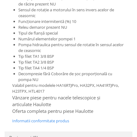
Etrieri
de răcire prezent NU
Piese Lamborghini
Placute de frana
Sensul de rotație a motorului în sens invers acelor de
Piese Same
ceasornic
Pompa de frana - cilindru de frana
Funcționare intermitentă (%) 10
Frana utilaje
Piese Renault
Releu demaror prezent NU
Supapa franare
Tipul de flanșă special
Piese Hurlimann
Numărul elementelor pompei 1
Kit reparatii
Piese Zetor
Pompa hidraulica pentru sensul de rotatie în sensul acelor
Cabluri frana
de ceasornic
Piese Weidemann
Tip filet TA1 3/8 BSP
Rezervor lichid de frana
Tip filet TA2 3/8 BSP
Piese Ausa
Lichid de frana
Tip filet TA4 1/4 BSP
Piese Sennebogen
Antigel frane
Decompresie fără Coborâre de șoc proporțională cu
pompa NU
Piese fara categorie
Piese Still
Valabil pentru modelele HA16RTJPro, HA32PX, HA41RTJPro,
Sepci
H23TPX, HTL4017
Piese Timberjack
Vânzare piese pentru nacele telescopice și
Garnituri utilaje
Piese Valmet Valtra
articulate Haulotte
Siguranta
Piese Vogele
Oferta completa pentru piese Haulotte
Abtibilduri - Etichete
Piese Yuchai
Informatii conformitate produs
Girofar
Piese Zeppelin
Piese electrice