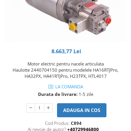
Piese Volvo
Punti - axe
Piese motor Yanmar
Diverse piese transmisie
Piese ambreiaj
Piese Fiat
Planetare
Piese Snorkel
Angrenaje transmisie
Piese John Deere
Grupuri conice
Piese ZF
Convertizoare
8.663,77 Lei
Piese Vapormatic
Cruce cardan
Disc frictiune
Piese utilaje Fendt
Motor electric pentru nacele articulata
Haulotte 2440704150 pentru modelele HA16RTJPro,
Roti
Piese Case IH
HA32PX, HA41RTJPro, H23TPX, HTL4017
Roti teren accidentat
Piese Dana Spicer
LA COMANDA
Roti non-marking
Filtre Hifi
Durata de livrare:
1-5 zile
Piulite roata
Piese Skyjack
Butuc roata
Piese Bobcat
ADAUGA IN COS
Janta
Anvelope
Piese Yale
Cod Produs:
C894
Roata transpaleta
Piese Hyster
Ai nevoie de ajutor?
+40729946800