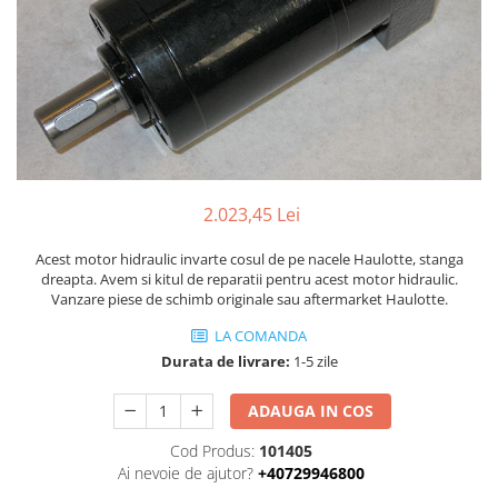
Piese Volvo
Punti - axe
Piese motor Yanmar
Diverse piese transmisie
Piese ambreiaj
Piese Fiat
Planetare
Piese Snorkel
Angrenaje transmisie
Piese John Deere
Grupuri conice
Piese ZF
Convertizoare
Piese Vapormatic
Cruce cardan
2.023,45 Lei
Disc frictiune
Piese utilaje Fendt
Acest motor hidraulic invarte cosul de pe nacele Haulotte, stanga
Roti
Piese Case IH
dreapta. Avem si kitul de reparatii pentru acest motor hidraulic.
Vanzare piese de schimb originale sau aftermarket Haulotte.
Roti teren accidentat
Piese Dana Spicer
Roti non-marking
LA COMANDA
Filtre Hifi
Piulite roata
Durata de livrare:
1-5 zile
Piese Skyjack
Butuc roata
ADAUGA IN COS
Piese Bobcat
Janta
Anvelope
Piese Yale
Cod Produs:
101405
Ai nevoie de ajutor?
+40729946800
Roata transpaleta
Piese Hyster