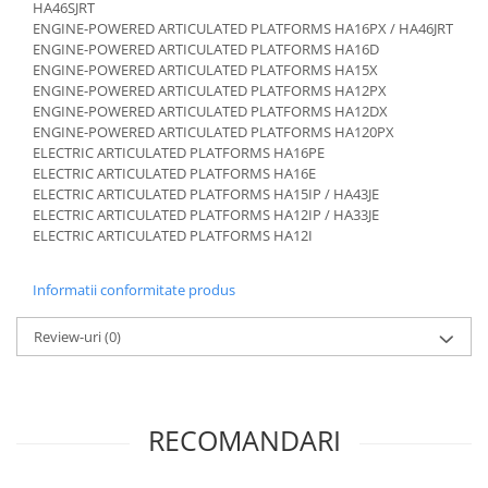
Piese Schaeff
HA46SJRT
Cabluri si mufe
ENGINE-POWERED ARTICULATED PLATFORMS HA16PX / HA46JRT
Piese Putzmeister
Mufe si pini
ENGINE-POWERED ARTICULATED PLATFORMS HA16D
ENGINE-POWERED ARTICULATED PLATFORMS HA15X
Piese Mitsubishi
Piese contact
ENGINE-POWERED ARTICULATED PLATFORMS HA12PX
Contactor 12V
Piese Matbro
ENGINE-POWERED ARTICULATED PLATFORMS HA12DX
ENGINE-POWERED ARTICULATED PLATFORMS HA120PX
Contactoare 24V
Piese Lindner
ELECTRIC ARTICULATED PLATFORMS HA16PE
Contactoare 48V
ELECTRIC ARTICULATED PLATFORMS HA16E
Piese Kramer
Motoare electrice
ELECTRIC ARTICULATED PLATFORMS HA15IP / HA43JE
Piese Kaiser
ELECTRIC ARTICULATED PLATFORMS HA12IP / HA33JE
Placa electronica
ELECTRIC ARTICULATED PLATFORMS HA12I
Piese Jacobsen
Contact general - Ciuperca
Pedala
Piese Ingersoll Rand
Informatii conformitate produs
Sigurante
Piese Hanomag
Becuri indicatoare
Review-uri
(0)
Piese Hamm
Limitatori
Piese Goldoni
Potentiometre
Piese Furukawa
Senzori de unghi
RECOMANDARI
Bobina solenoid
Piese Ford
Bobina 24V
Piese Ferrari