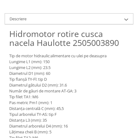
Piese Claas
Fulie
Pistoane
Piese Iveco
Turbosuflanta
Descriere
Piese Nifty Lift
Diverse piese motor
Piese Grove
Hidromotor rotire cusca
Furtune si conducte
Piese motor Perkins
nacela Haulotte 2505003890
Injectoare
Piese Deutz Fahr
Chiuloasa
Tip de motor hidraulic:alimentare cu ulei pe deasupra
Vibrochen - ax came - arbore cotit
Piese Atlas Copco
Lungime L1 (mm): 150
Camasa piston
Lungime L2 (mm): 23.5
Piese Hitachi
Diametrul D1 (mm): 60
Segmenti motor
Piese Vermeer
Tip flanșă TY-Fl: tip D
Termoflot
Diametrul gâtului D2 (mm): 31.6
Piese Gehl
Cablu acceleratie
Număr de găuri de montare AT-GA: 3
Piese Socage
Tip filet TA1: M6
Senzori de presiune ulei
Pas metric Pm1 (mm): 1
Vaporizatoare
Piese Kaeser
Distanța centrală C (mm): 45,5
Radiatoare AC
Tipul arborelui TY-AS: tip F
Piese Wacker Neuson
Distanța L3 (mm): 35
Piese frana
Piese David Brown
Diametrul arborelui D4 (mm): 16
Discuri de frana
Lățimea cheii B (mm): 5
Piese Mc Cormick
Tip filet TA2: M6