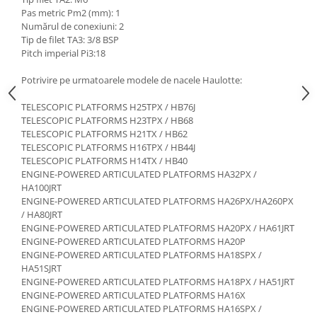
Etrieri
Pas metric Pm2 (mm): 1
Piese Lamborghini
Placute de frana
Numărul de conexiuni: 2
Piese Same
Pompa de frana - cilindru de frana
Tip de filet TA3: 3/8 BSP
Pitch imperial Pi3:18
Frana utilaje
Piese Renault
Supapa franare
Piese Hurlimann
Potrivire pe urmatoarele modele de nacele Haulotte:
Kit reparatii
Piese Zetor
TELESCOPIC PLATFORMS H25TPX / HB76J
Cabluri frana
TELESCOPIC PLATFORMS H23TPX / HB68
Piese Weidemann
Rezervor lichid de frana
TELESCOPIC PLATFORMS H21TX / HB62
Piese Ausa
TELESCOPIC PLATFORMS H16TPX / HB44J
Lichid de frana
TELESCOPIC PLATFORMS H14TX / HB40
Piese Sennebogen
Antigel frane
ENGINE-POWERED ARTICULATED PLATFORMS HA32PX /
Piese fara categorie
HA100JRT
Piese Still
ENGINE-POWERED ARTICULATED PLATFORMS HA26PX/HA260PX
Sepci
Piese Timberjack
/ HA80JRT
Garnituri utilaje
ENGINE-POWERED ARTICULATED PLATFORMS HA20PX / HA61JRT
Piese Valmet Valtra
ENGINE-POWERED ARTICULATED PLATFORMS HA20P
Siguranta
ENGINE-POWERED ARTICULATED PLATFORMS HA18SPX /
Piese Vogele
HA51SJRT
Abtibilduri - Etichete
Piese Yuchai
ENGINE-POWERED ARTICULATED PLATFORMS HA18PX / HA51JRT
Girofar
ENGINE-POWERED ARTICULATED PLATFORMS HA16X
Piese Zeppelin
Piese electrice
ENGINE-POWERED ARTICULATED PLATFORMS HA16SPX /