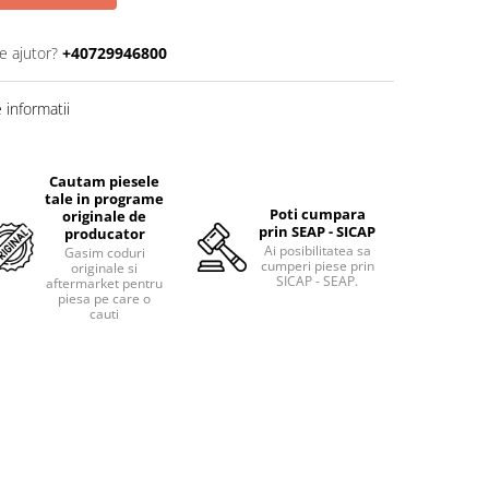
e ajutor?
+40729946800
informatii
Cautam piesele
tale in programe
Poti cumpara
originale de
prin SEAP - SICAP
producator
Ai posibilitatea sa
Gasim coduri
cumperi piese prin
originale si
SICAP - SEAP.
aftermarket pentru
piesa pe care o
cauti