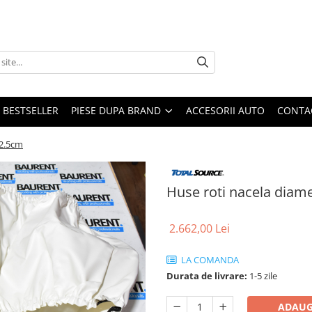
BESTSELLER
PIESE DUPA BRAND
ACCESORII AUTO
CONTA
82.5cm
Huse roti nacela diame
2.662,00 Lei
LA COMANDA
Durata de livrare:
1-5 zile
ADAUG