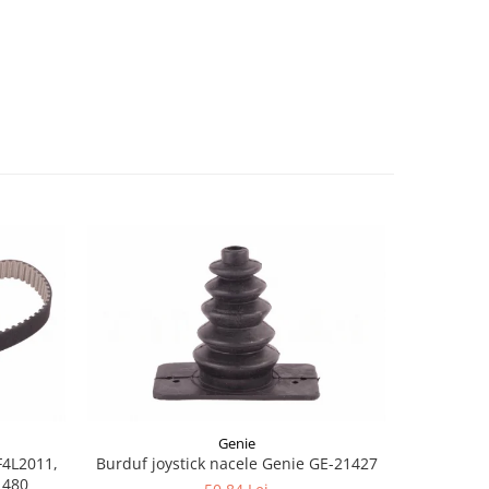
-8%
Genie
F4L2011,
Burduf joystick nacele Genie GE-21427
Joyst
1480