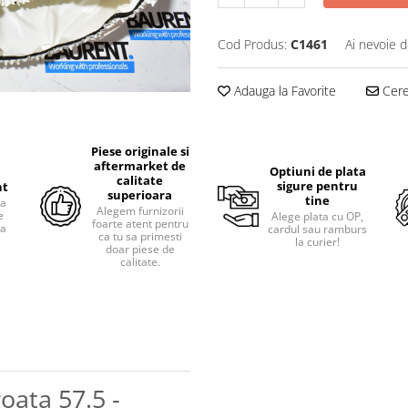
Cod Produs:
C1461
Ai nevoie d
Adauga la Favorite
Cere 
Piese originale si
aftermarket de
Optiuni de plata
calitate
sigure pentru
nt
superioara
tine
ra
Alegem furnizorii
e
Alege plata cu OP,
foarte atent pentru
pa
cardul sau ramburs
ca tu sa primesti
i
la curier!
doar piese de
calitate.
oata 57.5 -