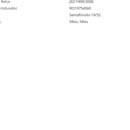
e Retur
J32/1909/2006
Produselor
RO19754560
Semaforului 19/52
L
Sibiu, Sibiu