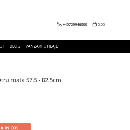
+40729946800
0,00
CT
BLOG
VANZARI UTILAJE
tru roata 57.5 - 82.5cm
A IN COS