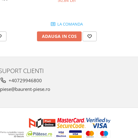
50,84 Lei
1.
LA COMANDA
ADAUGA IN COS
AD
SUPORT CLIENTI
+40729946800
piese@baurent-piese.ro