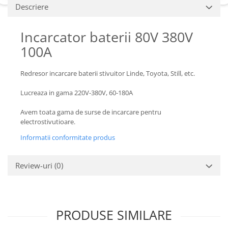
Piese Claas
Fulie
Descriere
Pistoane
Piese Iveco
Turbosuflanta
Incarcator baterii 80V 380V
Piese Nifty Lift
Diverse piese motor
100A
Piese Grove
Furtune si conducte
Piese motor Perkins
Injectoare
Redresor incarcare baterii stivuitor Linde, Toyota, Still, etc.
Piese Deutz Fahr
Chiuloasa
Lucreaza in gama 220V-380V, 60-180A
Vibrochen - ax came - arbore cotit
Piese Atlas Copco
Camasa piston
Avem toata gama de surse de incarcare pentru
Piese Hitachi
electrostivutioare.
Segmenti motor
Piese Vermeer
Termoflot
Informatii conformitate produs
Piese Gehl
Cablu acceleratie
Piese Socage
Senzori de presiune ulei
Review-uri
(0)
Vaporizatoare
Piese Kaeser
Radiatoare AC
Piese Wacker Neuson
Piese frana
Piese David Brown
PRODUSE SIMILARE
Discuri de frana
Piese Mc Cormick