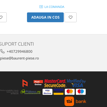
LA COMANDA
ADAUGA IN COS
AD
SUPORT CLIENTI
+40729946800
piese@baurent-piese.ro