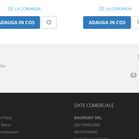
LA COMANDA
LA COMANDA
ADAUGA IN COS
ADAUGA IN COS
dia
DATE COMERCIALE
 Plata
BAURENT SRL
e Retur
J32/1909/2006
Produselor
RO19754560