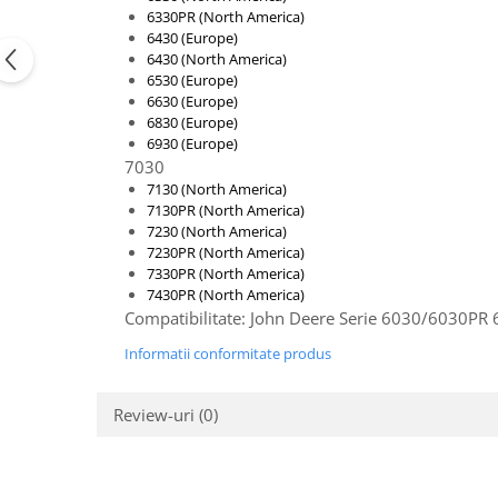
Piese Claas
Fulie
6330PR (North America)
Pistoane
6430 (Europe)
Piese Iveco
6430 (North America)
Turbosuflanta
Piese Nifty Lift
6530 (Europe)
Diverse piese motor
6630 (Europe)
Piese Grove
Furtune si conducte
6830 (Europe)
Piese motor Perkins
6930 (Europe)
Injectoare
7030
Piese Deutz Fahr
Chiuloasa
7130 (North America)
Vibrochen - ax came - arbore cotit
7130PR (North America)
Piese Atlas Copco
7230 (North America)
Camasa piston
Piese Hitachi
7230PR (North America)
Segmenti motor
7330PR (North America)
Piese Vermeer
7430PR (North America)
Termoflot
Piese Gehl
Compatibilitate: John Deere Serie 6030/6030P
Cablu acceleratie
Piese Socage
Senzori de presiune ulei
Informatii conformitate produs
Vaporizatoare
Piese Kaeser
Radiatoare AC
Review-uri
(0)
Piese Wacker Neuson
Piese frana
Piese David Brown
Discuri de frana
Piese Mc Cormick