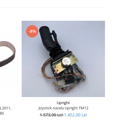
-8%
-28%
Upright
4L2011,
Joystick nacela Upright TM12
Joystick nac
80
1.573,00 Lei
1.452,00 Lei
1.