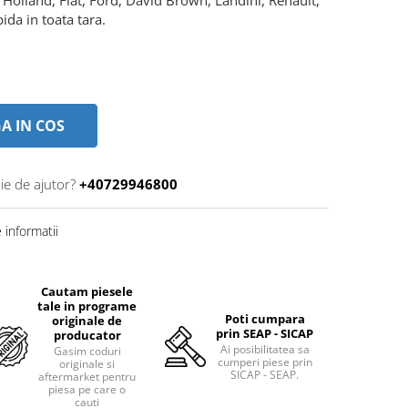
pida in toata tara.
A IN COS
ie de ajutor?
+40729946800
informatii
Cautam piesele
tale in programe
Poti cumpara
originale de
prin SEAP - SICAP
producator
Ai posibilitatea sa
Gasim coduri
cumperi piese prin
originale si
SICAP - SEAP.
aftermarket pentru
piesa pe care o
cauti