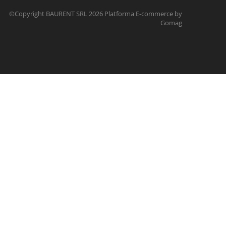
©Copyright BAURENT SRL 2026
Platforma E-commerce by
Gomag