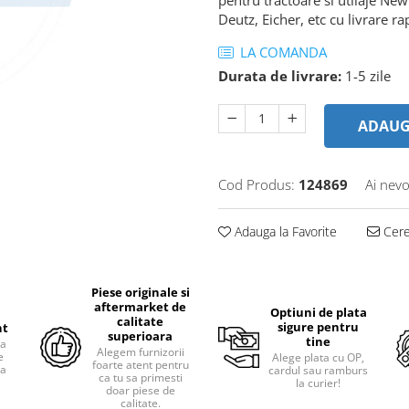
Deutz, Eicher, etc cu livrare ra
LA COMANDA
Durata de livrare:
1-5 zile
ADAUG
Cod Produs:
124869
Ai nevo
Adauga la Favorite
Cere 
Piese originale si
aftermarket de
Optiuni de plata
calitate
sigure pentru
nt
superioara
tine
ra
Alegem furnizorii
e
Alege plata cu OP,
foarte atent pentru
pa
cardul sau ramburs
ca tu sa primesti
i
la curier!
doar piese de
calitate.