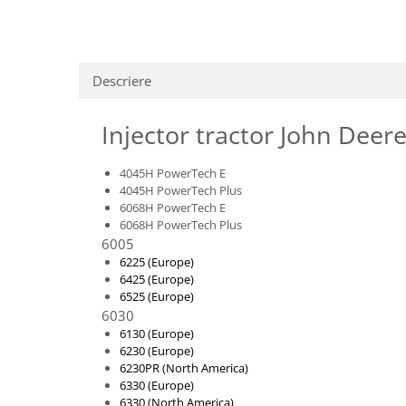
Piese motor
Piese Parker
Alternatoare
Piese Hyundai
Electromotoare
Piese Terex
Descriere
Pompa combustibil
Piese Lombardini
Pompa de apa
Injector tractor John De
Radiator racire ulei hidraulic
Piese Linde
Radiator apa
Piese Multitel
4045H PowerTech E
Bobina de pornire
Piese Dieci
4045H PowerTech Plus
Bobina de oprire
6068H PowerTech E
Piese Massey Ferguson
Bobina de acceleratie
6068H PowerTech Plus
Piese Steyr
6005
Curea alternator - transmisie
6225 (Europe)
Piese Landini
Curea distributie
6425 (Europe)
Esapament
6525 (Europe)
Piese New Holland
6030
Busoane - dopuri
Piese Takeuchi
6130 (Europe)
Ventilatoare
6230 (Europe)
Piese Kobelco
Pompa de ulei
6230PR (North America)
Piese Jungheinrich
6330 (Europe)
Termostat
6330 (North America)