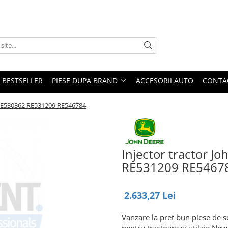
BESTSELLER
PIESE DUPA BRAND
ACCESORII AUTO
CONTA
 RE530362 RE531209 RE546784
Injector tractor 
RE531209 RE5467
2.633,27 Lei
Vanzare la pret bun piese de s
pentru tractoare si utilaje Ne