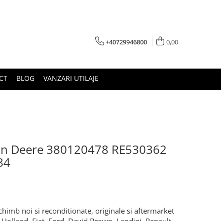
+40729946800
0,00
CT
BLOG
VANZARI UTILAJE
John Deere 380120478 RE530362
84
chimb noi si reconditionate, originale si aftermarket
w Holland, Fiat, Ford, David Brown, Landini, Renault,