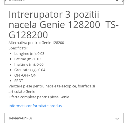
Piese Claas
Fulie
Pistoane
Piese Iveco
Intrerupator 3 pozitii
Turbosuflanta
Piese Nifty Lift
nacela Genie 128200 TS-
Diverse piese motor
Piese Grove
G128200
Furtune si conducte
Piese motor Perkins
Injectoare
Alternativa pentru: Genie 128200
Piese Deutz Fahr
Chiuloasa
Specificații:
Lungime (m): 0.03
Vibrochen - ax came - arbore cotit
Piese Atlas Copco
Latime (m): 0.02
Camasa piston
Piese Hitachi
Inaltime (m): 0.06
Segmenti motor
Greutate (kg): 0.04
Piese Vermeer
ON -OFF- ON
Termoflot
SPDT
Piese Gehl
Cablu acceleratie
Vânzare piese pentru nacele telescopice, foarfeca și
Piese Socage
Senzori de presiune ulei
articulate Genie
Oferta completa pentru piese Genie
Vaporizatoare
Piese Kaeser
Radiatoare AC
Informatii conformitate produs
Piese Wacker Neuson
Piese frana
Piese David Brown
Review-uri
(0)
Discuri de frana
Piese Mc Cormick