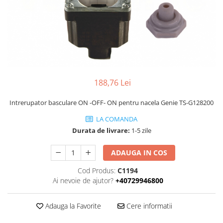
Piese Volvo
Punti - axe
Piese motor Yanmar
Diverse piese transmisie
Piese ambreiaj
Piese Fiat
Planetare
Piese Snorkel
Angrenaje transmisie
Piese John Deere
Grupuri conice
Piese ZF
Convertizoare
188,76 Lei
Piese Vapormatic
Cruce cardan
Intrerupator basculare ON -OFF- ON pentru nacela Genie TS-G128200
Disc frictiune
Piese utilaje Fendt
LA COMANDA
Roti
Piese Case IH
Durata de livrare:
1-5 zile
Roti teren accidentat
Piese Dana Spicer
Roti non-marking
ADAUGA IN COS
Filtre Hifi
Piulite roata
Piese Skyjack
Cod Produs:
C1194
Butuc roata
Ai nevoie de ajutor?
+40729946800
Piese Bobcat
Janta
Anvelope
Piese Yale
Adauga la Favorite
Cere informatii
Roata transpaleta
Piese Hyster