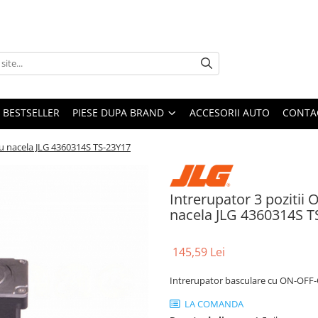
BESTSELLER
PIESE DUPA BRAND
ACCESORII AUTO
CONTA
u nacela JLG 4360314S TS-23Y17
Intrerupator 3 pozitii
nacela JLG 4360314S T
145,59 Lei
Intrerupator basculare cu ON-OFF-
LA COMANDA