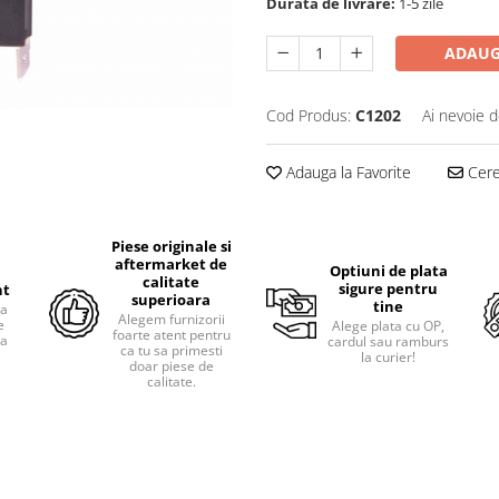
Durata de livrare:
1-5 zile
ADAUG
Cod Produs:
C1202
Ai nevoie d
Adauga la Favorite
Cere 
Piese originale si
aftermarket de
Optiuni de plata
calitate
sigure pentru
nt
superioara
tine
ra
Alegem furnizorii
e
Alege plata cu OP,
foarte atent pentru
pa
cardul sau ramburs
ca tu sa primesti
i
la curier!
doar piese de
calitate.