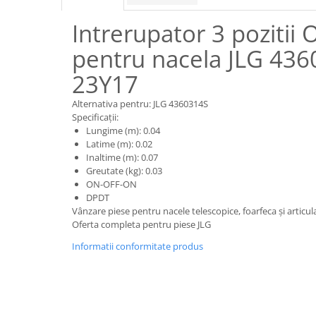
Piese motor
Piese Parker
Intrerupator 3 poziti
Alternatoare
Piese Hyundai
Electromotoare
pentru nacela JLG 436
Piese Terex
Pompa combustibil
23Y17
Piese Lombardini
Pompa de apa
Radiator racire ulei hidraulic
Piese Linde
Alternativa pentru: JLG 4360314S
Specificații:
Radiator apa
Piese Multitel
Lungime (m): 0.04
Bobina de pornire
Piese Dieci
Latime (m): 0.02
Bobina de oprire
Inaltime (m): 0.07
Piese Massey Ferguson
Greutate (kg): 0.03
Bobina de acceleratie
ON-OFF-ON
Piese Steyr
Curea alternator - transmisie
DPDT
Piese Landini
Curea distributie
Vânzare piese pentru nacele telescopice, foarfeca și articul
Oferta completa pentru piese JLG
Esapament
Piese New Holland
Informatii conformitate produs
Busoane - dopuri
Piese Takeuchi
Ventilatoare
Piese Kobelco
Pompa de ulei
Piese Jungheinrich
Termostat