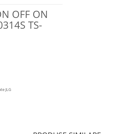
i ON OFF ON
0314S TS-
ate JLG