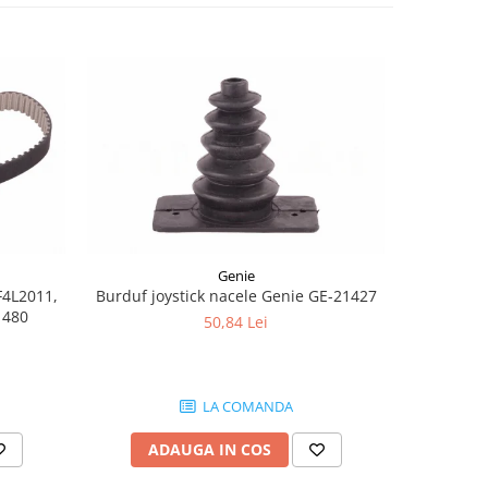
-8%
Genie
F4L2011,
Burduf joystick nacele Genie GE-21427
Joyst
1480
50,84 Lei
1.
LA COMANDA
ADAUGA IN COS
AD