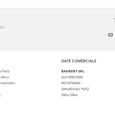
dia
DATE COMERCIALE
 Plata
BAURENT SRL
e Retur
J32/1909/2006
Produselor
RO19754560
Semaforului 19/52
L
Sibiu, Sibiu