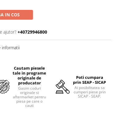
A IN COS
e ajutor?
+40729946800
informatii
Cautam piesele
tale in programe
Poti cumpara
originale de
prin SEAP - SICAP
producator
Ai posibilitatea sa
Gasim coduri
cumperi piese prin
originale si
SICAP - SEAP.
aftermarket pentru
piesa pe care o
cauti