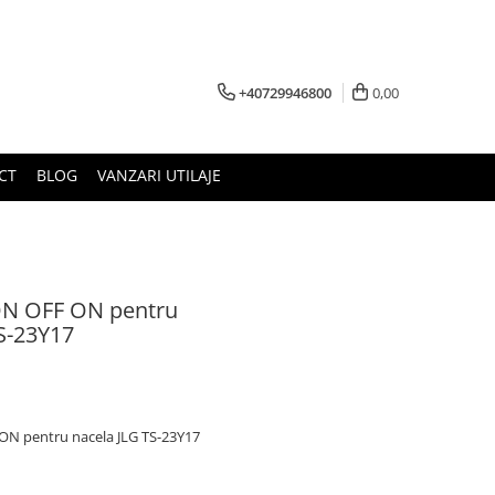
+40729946800
0,00
CT
BLOG
VANZARI UTILAJE
 ON OFF ON pentru
S-23Y17
ON pentru nacela JLG TS-23Y17