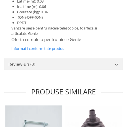
Etrieri
Latime (m): 0.03
Piese Lamborghini
Inaltime (m): 0.06
Placute de frana
Greutate (kg): 0.04
Piese Same
Pompa de frana - cilindru de frana
(ON)-OFF-(ON)
DPDT
Frana utilaje
Piese Renault
Vânzare piese pentru nacele telescopice, foarfeca și
Supapa franare
Piese Hurlimann
articulate Genie
Kit reparatii
Oferta completa pentru piese Genie
Piese Zetor
Cabluri frana
Informatii conformitate produs
Piese Weidemann
Rezervor lichid de frana
Piese Ausa
Lichid de frana
Review-uri
(0)
Piese Sennebogen
Antigel frane
Piese fara categorie
Piese Still
Sepci
Piese Timberjack
PRODUSE SIMILARE
Garnituri utilaje
Piese Valmet Valtra
Siguranta
Piese Vogele
Abtibilduri - Etichete
Piese Yuchai
Girofar
Piese Zeppelin
Piese electrice