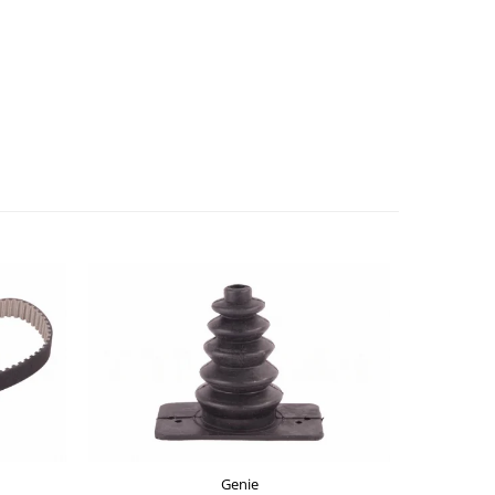
-8%
Genie