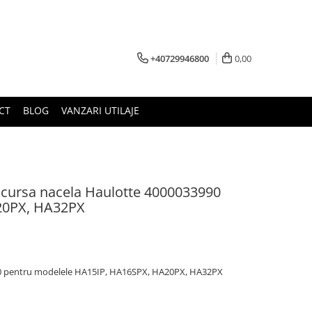
+40729946800
0,00
CT
BLOG
VANZARI UTILAJE
e cursa nacela Haulotte 4000033990
20PX, HA32PX
0 pentru modelele HA15IP, HA16SPX, HA20PX, HA32PX