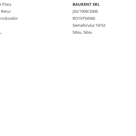
 Plata
BAURENT SRL
e Retur
J32/1909/2006
Produselor
RO19754560
Semaforului 19/52
L
Sibiu, Sibiu