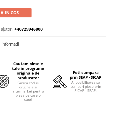
A IN COS
 ajutor?
+40729946800
informatii
Cautam piesele
tale in programe
Poti cumpara
originale de
prin SEAP - SICAP
producator
Ai posibilitatea sa
Gasim coduri
cumperi piese prin
originale si
SICAP - SEAP.
aftermarket pentru
piesa pe care o
cauti