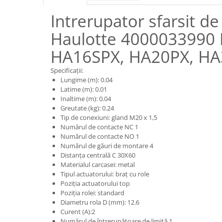
Piese motor
Piese Parker
Intrerupator sfarsit de
Alternatoare
Piese Hyundai
Electromotoare
Haulotte 4000033990 
Piese Terex
Pompa combustibil
HA16SPX, HA20PX, H
Piese Lombardini
Pompa de apa
Radiator racire ulei hidraulic
Piese Linde
Specificații:
Lungime (m): 0.04
Radiator apa
Piese Multitel
Latime (m): 0.01
Bobina de pornire
Inaltime (m): 0.04
Piese Dieci
Greutate (kg): 0.24
Bobina de oprire
Piese Massey Ferguson
Tip de conexiuni: gland M20 x 1,5
Bobina de acceleratie
Numărul de contacte NC 1
Piese Steyr
Curea alternator - transmisie
Numărul de contacte NO 1
Numărul de găuri de montare 4
Piese Landini
Curea distributie
Distanța centrală C 30X60
Esapament
Piese New Holland
Materialul carcasei: metal
Busoane - dopuri
Tipul actuatorului: braț cu role
Piese Takeuchi
Poziția actuatorului top
Ventilatoare
Poziția rolei: standard
Piese Kobelco
Pompa de ulei
Diametru rola D (mm): 12.6
Piese Jungheinrich
Curent (A):2
Termostat
Numărul de întrerupătoare de limită 1