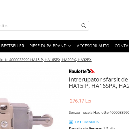
BESTSELLER
PIESE DUPA BRAND
ACCESORII AUTO
CONTA
Haulotte 4000033990 HA15IP, HA16SPX, HA20PX, HA32PX
Intrerupator sfarsit d
HA15IP, HA16SPX, HA
276,17 Lei
Senzor nacela Haulotte 400003399
LA COMANDA
Durata de livrare:
1-5 zile