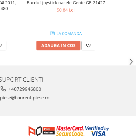
F4L2011,
Burduf joystick nacele Genie GE-21427
Joyst
1480
50,84 Lei
1.
LA COMANDA
ADAUGA IN COS
AD
SUPORT CLIENTI
+40729946800
piese@baurent-piese.ro