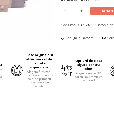
ADAUG
Cod Produs:
C974
Ai nevoie de
Adauga la Favorite
Cere 
Piese originale si
aftermarket de
Optiuni de plata
calitate
sigure pentru
nt
superioara
tine
ra
Alegem furnizorii
e
Alege plata cu OP,
foarte atent pentru
pa
cardul sau ramburs
ca tu sa primesti
i
la curier!
doar piese de
calitate.