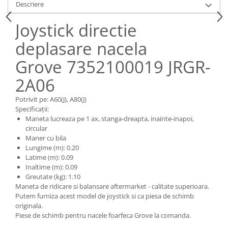
Piese Claas
Fulie
Descriere
Pistoane
Piese Iveco
Joystick directie
Turbosuflanta
Piese Nifty Lift
deplasare nacela
Diverse piese motor
Piese Grove
Furtune si conducte
Grove 7352100019 JRGR-
Piese motor Perkins
Injectoare
2A06
Piese Deutz Fahr
Chiuloasa
Vibrochen - ax came - arbore cotit
Piese Atlas Copco
Potrivit pe: A60(J), A80(J)
Camasa piston
Specificații:
Piese Hitachi
Maneta lucreaza pe 1 ax, stanga-dreapta, inainte-inapoi,
Segmenti motor
Piese Vermeer
circular
Termoflot
Maner cu bila
Piese Gehl
Lungime (m): 0.20
Cablu acceleratie
Latime (m): 0.09
Piese Socage
Senzori de presiune ulei
Inaltime (m): 0.09
Vaporizatoare
Piese Kaeser
Greutate (kg): 1.10
Maneta de ridicare si balansare aftermarket - calitate superioara.
Radiatoare AC
Piese Wacker Neuson
Putem furniza acest model de joystick si ca piesa de schimb
Piese frana
originala.
Piese David Brown
Piese de schimb pentru nacele foarfeca Grove la comanda.
Discuri de frana
Piese Mc Cormick