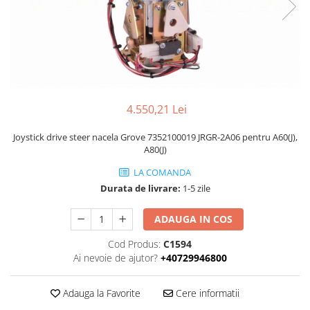
Piese Volvo
Punti - axe
Piese motor Yanmar
Diverse piese transmisie
Piese ambreiaj
Piese Fiat
Planetare
Piese Snorkel
Angrenaje transmisie
Piese John Deere
Grupuri conice
Piese ZF
4.550,21 Lei
Convertizoare
Piese Vapormatic
Cruce cardan
Joystick drive steer nacela Grove 7352100019 JRGR-2A06 pentru A60(J),
Disc frictiune
A80(J)
Piese utilaje Fendt
Roti
Piese Case IH
LA COMANDA
Durata de livrare:
1-5 zile
Roti teren accidentat
Piese Dana Spicer
Roti non-marking
Filtre Hifi
ADAUGA IN COS
Piulite roata
Piese Skyjack
Butuc roata
Cod Produs:
C1594
Ai nevoie de ajutor?
+40729946800
Piese Bobcat
Janta
Anvelope
Piese Yale
Adauga la Favorite
Cere informatii
Roata transpaleta
Piese Hyster