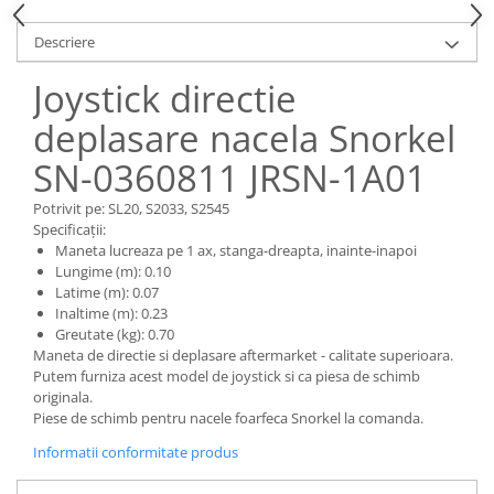
Piese Claas
Fulie
Pistoane
Piese Iveco
Descriere
Turbosuflanta
Piese Nifty Lift
Joystick directie
Diverse piese motor
Piese Grove
Furtune si conducte
deplasare nacela Snorkel
Piese motor Perkins
Injectoare
SN-0360811 JRSN-1A01
Piese Deutz Fahr
Chiuloasa
Vibrochen - ax came - arbore cotit
Piese Atlas Copco
Potrivit pe: SL20, S2033, S2545
Specificații:
Camasa piston
Piese Hitachi
Maneta lucreaza pe 1 ax, stanga-dreapta, inainte-inapoi
Segmenti motor
Lungime (m): 0.10
Piese Vermeer
Termoflot
Latime (m): 0.07
Piese Gehl
Inaltime (m): 0.23
Cablu acceleratie
Greutate (kg): 0.70
Piese Socage
Senzori de presiune ulei
Maneta de directie si deplasare aftermarket - calitate superioara.
Putem furniza acest model de joystick si ca piesa de schimb
Vaporizatoare
Piese Kaeser
originala.
Radiatoare AC
Piese Wacker Neuson
Piese de schimb pentru nacele foarfeca Snorkel la comanda.
Piese frana
Piese David Brown
Informatii conformitate produs
Discuri de frana
Piese Mc Cormick