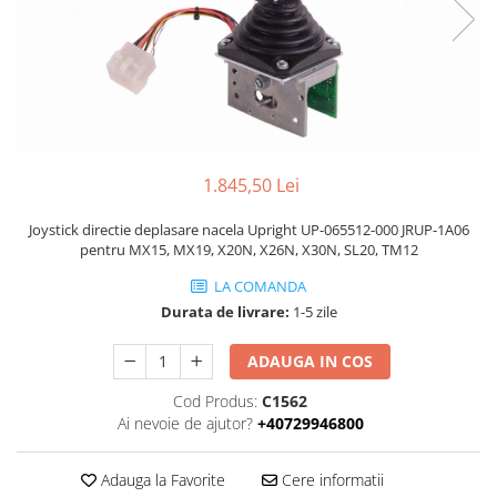
Piese Volvo
Punti - axe
Piese motor Yanmar
Diverse piese transmisie
Piese ambreiaj
Piese Fiat
Planetare
Piese Snorkel
Angrenaje transmisie
Piese John Deere
Grupuri conice
Piese ZF
Convertizoare
1.845,50 Lei
Piese Vapormatic
Cruce cardan
Joystick directie deplasare nacela Upright UP-065512-000 JRUP-1A06
Disc frictiune
Piese utilaje Fendt
pentru MX15, MX19, X20N, X26N, X30N, SL20, TM12
Roti
Piese Case IH
LA COMANDA
Roti teren accidentat
Piese Dana Spicer
Durata de livrare:
1-5 zile
Roti non-marking
Filtre Hifi
Piulite roata
ADAUGA IN COS
Piese Skyjack
Butuc roata
Cod Produs:
C1562
Piese Bobcat
Janta
Ai nevoie de ajutor?
+40729946800
Anvelope
Piese Yale
Roata transpaleta
Adauga la Favorite
Cere informatii
Piese Hyster