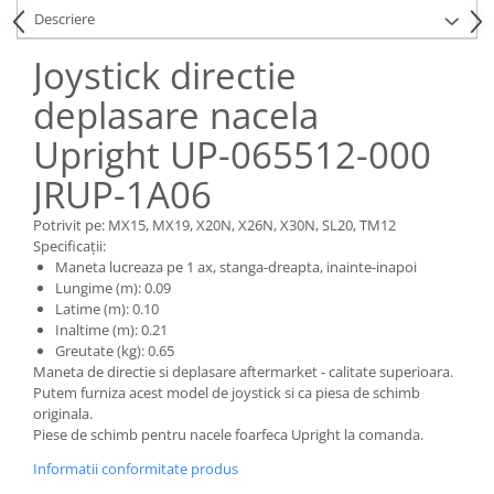
Piese Claas
Fulie
Descriere
Pistoane
Piese Iveco
Joystick directie
Turbosuflanta
Piese Nifty Lift
Diverse piese motor
deplasare nacela
Piese Grove
Furtune si conducte
Upright UP-065512-000
Piese motor Perkins
Injectoare
Piese Deutz Fahr
Chiuloasa
JRUP-1A06
Vibrochen - ax came - arbore cotit
Piese Atlas Copco
Potrivit pe: MX15, MX19, X20N, X26N, X30N, SL20, TM12
Camasa piston
Piese Hitachi
Specificații:
Segmenti motor
Maneta lucreaza pe 1 ax, stanga-dreapta, inainte-inapoi
Piese Vermeer
Lungime (m): 0.09
Termoflot
Latime (m): 0.10
Piese Gehl
Cablu acceleratie
Inaltime (m): 0.21
Piese Socage
Senzori de presiune ulei
Greutate (kg): 0.65
Maneta de directie si deplasare aftermarket - calitate superioara.
Vaporizatoare
Piese Kaeser
Putem furniza acest model de joystick si ca piesa de schimb
Radiatoare AC
originala.
Piese Wacker Neuson
Piese de schimb pentru nacele foarfeca Upright la comanda.
Piese frana
Piese David Brown
Informatii conformitate produs
Discuri de frana
Piese Mc Cormick