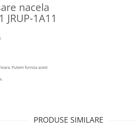
sare nacela
1 JRUP-1A11
i
rioara. Putem furniza acest
a.
PRODUSE SIMILARE