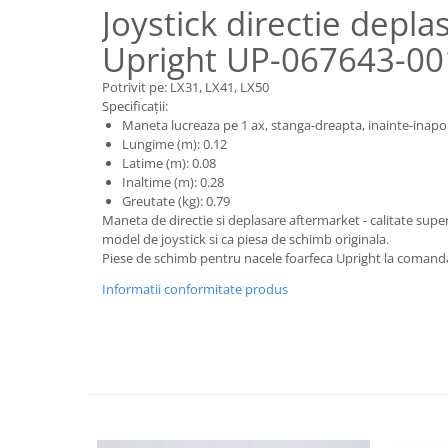
Piese motor
Joystick directie depla
Piese Parker
Alternatoare
Upright UP-067643-00
Piese Hyundai
Electromotoare
Piese Terex
Potrivit pe: LX31, LX41, LX50
Pompa combustibil
Specificații:
Piese Lombardini
Pompa de apa
Maneta lucreaza pe 1 ax, stanga-dreapta, inainte-inapo
Radiator racire ulei hidraulic
Piese Linde
Lungime (m): 0.12
Latime (m): 0.08
Radiator apa
Piese Multitel
Inaltime (m): 0.28
Bobina de pornire
Greutate (kg): 0.79
Piese Dieci
Bobina de oprire
Maneta de directie si deplasare aftermarket - calitate supe
Piese Massey Ferguson
model de joystick si ca piesa de schimb originala.
Bobina de acceleratie
Piese de schimb pentru nacele foarfeca Upright la comand
Piese Steyr
Curea alternator - transmisie
Informatii conformitate produs
Piese Landini
Curea distributie
Esapament
Piese New Holland
Busoane - dopuri
Piese Takeuchi
Ventilatoare
Piese Kobelco
Pompa de ulei
Piese Jungheinrich
Termostat