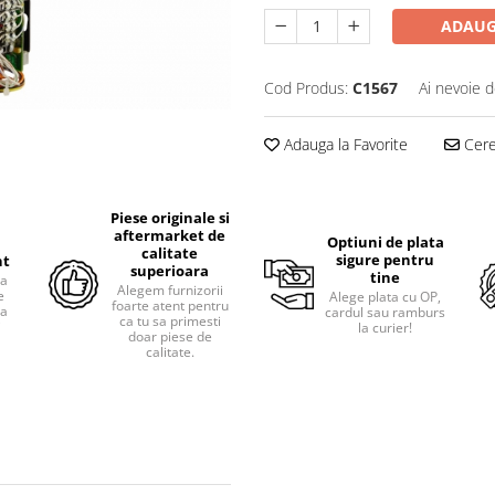
ADAUG
Cod Produs:
C1567
Ai nevoie d
Adauga la Favorite
Cere 
Piese originale si
aftermarket de
Optiuni de plata
calitate
sigure pentru
nt
superioara
tine
ra
Alegem furnizorii
e
Alege plata cu OP,
foarte atent pentru
pa
cardul sau ramburs
ca tu sa primesti
i
la curier!
doar piese de
calitate.