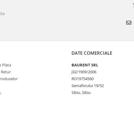
dia
DATE COMERCIALE
 Plata
BAURENT SRL
e Retur
J32/1909/2006
Produselor
RO19754560
Semaforului 19/52
L
Sibiu, Sibiu