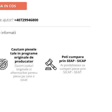
A IN COS
e ajutor?
+40729946800
informatii
Cautam piesele
tale in programe
Poti cumpara
originale de
prin SEAP - SICAP
producator
Ai posibilitatea sa
Gasim coduri
cumperi piese prin
originale si
SICAP - SEAP.
aftermarket pentru
piesa pe care o
cauti