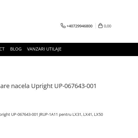
+40729946800
0,00
CT
BLOG
VANZARI UTILAJE
asare nacela Upright UP-067643-001
 Upright UP-067643-001 JRUP-1A11 pentru LX31, LX41, LX50