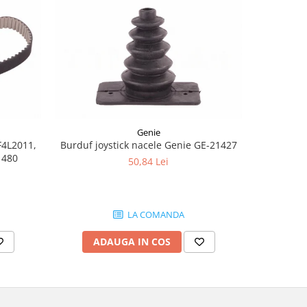
-8%
Genie
F4L2011,
Burduf joystick nacele Genie GE-21427
Joyst
1480
50,84 Lei
1.
LA COMANDA
ADAUGA IN COS
AD