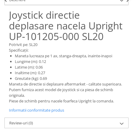
Piese Claas
Fulie
Pistoane
Piese Iveco
Joystick directie
Turbosuflanta
Piese Nifty Lift
deplasare nacela Upright
Diverse piese motor
Piese Grove
UP-101205-000 SL20
Furtune si conducte
Piese motor Perkins
Injectoare
Potrivit pe: SL20
Piese Deutz Fahr
Chiuloasa
Specificații:
Vibrochen - ax came - arbore cotit
Maneta lucreaza pe 1 ax, stanga-dreapta, inainte-inapoi
Piese Atlas Copco
Lungime (m): 0.12
Camasa piston
Piese Hitachi
Latime (m): 0.06
Segmenti motor
Inaltime (m): 0.27
Piese Vermeer
Greutate (kg): 0.69
Termoflot
Piese Gehl
Maneta de directie si deplasare aftermarket - calitate superioara.
Cablu acceleratie
Putem furniza acest model de joystick si ca piesa de schimb
Piese Socage
Senzori de presiune ulei
originala.
Piese de schimb pentru nacele foarfeca Upright la comanda.
Vaporizatoare
Piese Kaeser
Radiatoare AC
Informatii conformitate produs
Piese Wacker Neuson
Piese frana
Piese David Brown
Review-uri
(0)
Discuri de frana
Piese Mc Cormick