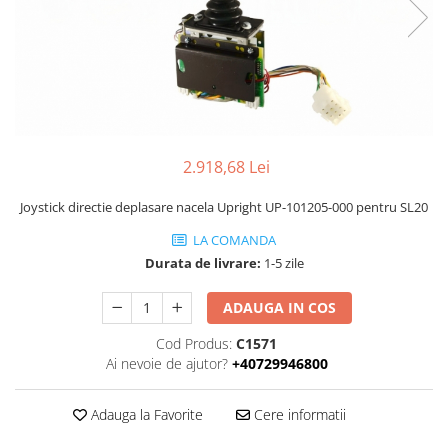
Piese Volvo
Punti - axe
Piese motor Yanmar
Diverse piese transmisie
Piese ambreiaj
Piese Fiat
Planetare
Piese Snorkel
Angrenaje transmisie
Piese John Deere
Grupuri conice
Piese ZF
Convertizoare
2.918,68 Lei
Piese Vapormatic
Cruce cardan
Joystick directie deplasare nacela Upright UP-101205-000 pentru SL20
Disc frictiune
Piese utilaje Fendt
LA COMANDA
Roti
Piese Case IH
Durata de livrare:
1-5 zile
Roti teren accidentat
Piese Dana Spicer
Roti non-marking
ADAUGA IN COS
Filtre Hifi
Piulite roata
Piese Skyjack
Cod Produs:
C1571
Butuc roata
Ai nevoie de ajutor?
+40729946800
Piese Bobcat
Janta
Anvelope
Piese Yale
Adauga la Favorite
Cere informatii
Roata transpaleta
Piese Hyster