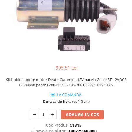
Piese Volvo
Punti - axe
Piese motor Yanmar
Diverse piese transmisie
Piese ambreiaj
Piese Fiat
Planetare
Piese Snorkel
Angrenaje transmisie
Piese John Deere
Grupuri conice
Piese ZF
Convertizoare
Piese Vapormatic
Cruce cardan
Disc frictiune
Piese utilaje Fendt
995,51 Lei
Roti
Piese Case IH
Kit bobina oprire motor Deutz-Cummins 12V nacela Genie ST-12VDCR
Roti teren accidentat
Piese Dana Spicer
GE-89998 pentru Z80-60RT, Z135-70RT, S85, S105, S125.
Roti non-marking
Filtre Hifi
LA COMANDA
Piulite roata
Piese Skyjack
Durata de livrare:
1-5 zile
Butuc roata
Piese Bobcat
Janta
ADAUGA IN COS
Anvelope
Piese Yale
Cod Produs:
C1315
Roata transpaleta
Piese Hyster
Ai nevoie de ajutor?
+40729946800