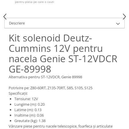
Piese Claas
Fulie
pentru piesa pe care o cauti
Pistoane
Piese Iveco
Turbosuflanta
Piese Nifty Lift
Descriere
Diverse piese motor
Piese Grove
Furtune si conducte
Kit solenoid Deutz-
Piese motor Perkins
Injectoare
Cummins 12V pentru
Piese Deutz Fahr
Chiuloasa
Vibrochen - ax came - arbore cotit
Piese Atlas Copco
nacela Genie ST-12VDCR
Camasa piston
Piese Hitachi
GE-89998
Segmenti motor
Piese Vermeer
Termoflot
Alternativa pentru ST-12VDCR, Genie 89998
Piese Gehl
Cablu acceleratie
Potrivire pe: Z80-60RT, Z135-70RT, S85, S105, S125
Piese Socage
Senzori de presiune ulei
Specificații:
Vaporizatoare
Tensiune: 12V
Piese Kaeser
Lungime (m): 0.20
Radiatoare AC
Piese Wacker Neuson
Latime (m): 0.13
Piese frana
Inaltime (m): 0.06
Piese David Brown
Greutate (kg): 1.38
Discuri de frana
Piese Mc Cormick
Vânzare piese pentru nacele telescopice, foarfeca și articulate