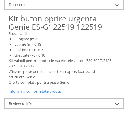
Piese Claas
Fulie
Descriere
Pistoane
Piese Iveco
Kit buton oprire urgenta
Turbosuflanta
Piese Nifty Lift
Diverse piese motor
Genie ES-G122519 122519
Piese Grove
Furtune si conducte
Specificații:
Piese motor Perkins
Injectoare
Lungime (m): 0.25
Latime (m): 0.18
Piese Deutz Fahr
Chiuloasa
Inaltime (m): 0.05
Vibrochen - ax came - arbore cotit
Piese Atlas Copco
Greutate (kg): 0.10
Kit valabil pentru modelele nacele telescopice Z80-60RT, Z135-
Camasa piston
Piese Hitachi
70RT, S105, S125
Segmenti motor
Vânzare piese pentru nacele telescopice, foarfeca și
Piese Vermeer
Termoflot
articulate Genie
Piese Gehl
Oferta completa pentru piese Genie
Cablu acceleratie
Piese Socage
Senzori de presiune ulei
Informatii conformitate produs
Vaporizatoare
Piese Kaeser
Review-uri
(0)
Radiatoare AC
Piese Wacker Neuson
Piese frana
Piese David Brown
Discuri de frana
Piese Mc Cormick