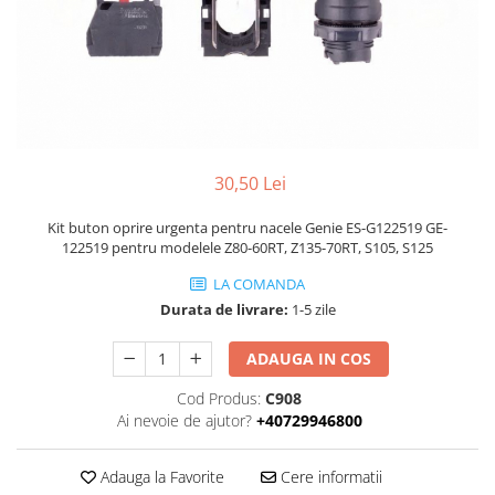
Piese Volvo
Punti - axe
Piese motor Yanmar
Diverse piese transmisie
Piese ambreiaj
Piese Fiat
Planetare
Piese Snorkel
Angrenaje transmisie
Piese John Deere
Grupuri conice
Piese ZF
Convertizoare
30,50 Lei
Piese Vapormatic
Cruce cardan
Kit buton oprire urgenta pentru nacele Genie ES-G122519 GE-
Disc frictiune
Piese utilaje Fendt
122519 pentru modelele Z80-60RT, Z135-70RT, S105, S125
Roti
Piese Case IH
LA COMANDA
Roti teren accidentat
Piese Dana Spicer
Durata de livrare:
1-5 zile
Roti non-marking
Filtre Hifi
ADAUGA IN COS
Piulite roata
Piese Skyjack
Butuc roata
Cod Produs:
C908
Piese Bobcat
Janta
Ai nevoie de ajutor?
+40729946800
Anvelope
Piese Yale
Roata transpaleta
Adauga la Favorite
Cere informatii
Piese Hyster