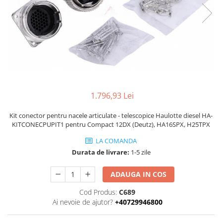
Piese Volvo
Punti - axe
Piese motor Yanmar
Diverse piese transmisie
Piese ambreiaj
Piese Fiat
Planetare
Piese Snorkel
Angrenaje transmisie
Piese John Deere
Grupuri conice
Piese ZF
Convertizoare
Piese Vapormatic
Cruce cardan
1.796,93 Lei
Disc frictiune
Piese utilaje Fendt
Kit conector pentru nacele articulate - telescopice Haulotte diesel HA-
Roti
Piese Case IH
KITCONECPUPIT1 pentru Compact 12DX (Deutz), HA16SPX, H25TPX
Roti teren accidentat
Piese Dana Spicer
LA COMANDA
Roti non-marking
Durata de livrare:
1-5 zile
Filtre Hifi
Piulite roata
Piese Skyjack
Butuc roata
ADAUGA IN COS
Piese Bobcat
Janta
Cod Produs:
C689
Anvelope
Piese Yale
Ai nevoie de ajutor?
+40729946800
Roata transpaleta
Piese Hyster