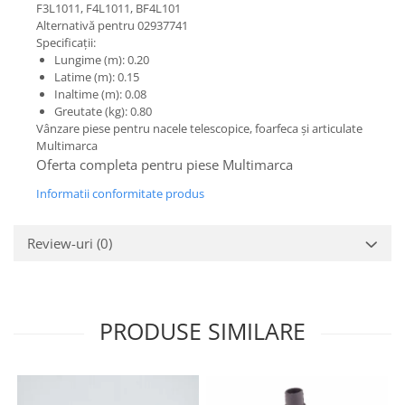
Etrieri
F3L1011, F4L1011, BF4L101
Piese Lamborghini
Alternativă pentru 02937741
Placute de frana
Specificații:
Piese Same
Pompa de frana - cilindru de frana
Lungime (m): 0.20
Frana utilaje
Piese Renault
Latime (m): 0.15
Inaltime (m): 0.08
Supapa franare
Piese Hurlimann
Greutate (kg): 0.80
Kit reparatii
Vânzare piese pentru nacele telescopice, foarfeca și articulate
Piese Zetor
Cabluri frana
Multimarca
Piese Weidemann
Oferta completa pentru piese Multimarca
Rezervor lichid de frana
Piese Ausa
Lichid de frana
Informatii conformitate produs
Piese Sennebogen
Antigel frane
Piese fara categorie
Piese Still
Review-uri
(0)
Sepci
Piese Timberjack
Garnituri utilaje
Piese Valmet Valtra
Siguranta
PRODUSE SIMILARE
Piese Vogele
Abtibilduri - Etichete
Piese Yuchai
Girofar
Piese Zeppelin
Piese electrice