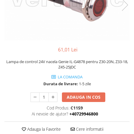
Piese Volvo
Punti - axe
Piese motor Yanmar
Diverse piese transmisie
Piese ambreiaj
Piese Fiat
Planetare
Piese Snorkel
Angrenaje transmisie
Piese John Deere
Grupuri conice
Piese ZF
Convertizoare
61,01 Lei
Piese Vapormatic
Cruce cardan
Lampa de control 24V nacela Genie IL-G4878 pentru Z30-20N, Z33-18,
Disc frictiune
Piese utilaje Fendt
Z45-25JDC
Roti
Piese Case IH
LA COMANDA
Roti teren accidentat
Piese Dana Spicer
Durata de livrare:
1-5 zile
Roti non-marking
Filtre Hifi
ADAUGA IN COS
Piulite roata
Piese Skyjack
Butuc roata
Cod Produs:
C1159
Piese Bobcat
Janta
Ai nevoie de ajutor?
+40729946800
Anvelope
Piese Yale
Roata transpaleta
Adauga la Favorite
Cere informatii
Piese Hyster