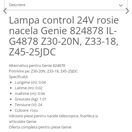
Piese Claas
Fulie
Descriere
Pistoane
Piese Iveco
Lampa control 24V rosie
Turbosuflanta
Piese Nifty Lift
Diverse piese motor
nacela Genie 824878 IL-
Piese Grove
Furtune si conducte
G4878 Z30-20N, Z33-18,
Piese motor Perkins
Injectoare
Piese Deutz Fahr
Chiuloasa
Z45-25JDC
Vibrochen - ax came - arbore cotit
Piese Atlas Copco
Camasa piston
Piese Hitachi
Alternativa pentru Genie 824878
Segmenti motor
Potrivire pe: Z30-20N, Z33-18, Z45-25JDC
Piese Vermeer
Specificații:
Termoflot
Lungime (m): 0.04
Piese Gehl
Cablu acceleratie
Latime (m): 0.02
Piese Socage
Inaltime (m): 0.04
Senzori de presiune ulei
Greutate (kg): 1.01
Vaporizatoare
Piese Kaeser
Tensiune (V): 24
Radiatoare AC
Culoare: roșu
Piese Wacker Neuson
Vânzare piese pentru nacele telescopice, foarfeca și
Piese frana
Piese David Brown
articulate Genie
Discuri de frana
Oferta completa pentru piese Genie
Piese Mc Cormick