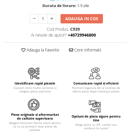
Piese motor
Piese Parker
Durata de livrare:
1-5 zile
Alternatoare
Piese Hyundai
Electromotoare
ADAUGA IN COS
Piese Terex
Pompa combustibil
Cod Produs:
C939
Piese Lombardini
Pompa de apa
Ai nevoie de ajutor?
+40729946800
Radiator racire ulei hidraulic
Piese Linde
Radiator apa
Adauga la Favorite
Cere informatii
Piese Multitel
Bobina de pornire
Piese Dieci
Bobina de oprire
Piese Massey Ferguson
Bobina de acceleratie
Piese Steyr
Curea alternator - transmisie
Identificam rapid piesele
Comunicam rapid si eficient
Piese Landini
Curea distributie
Cautam intre multe variante si
Pastram legatura de la cererea de
alegem piesa potrivita
oferta pana dupa montajul piesei
Esapament
Piese New Holland
Busoane - dopuri
Piese Takeuchi
Ventilatoare
Piese Kobelco
Piese originale si aftermarket
Optiuni de plata sigure pentru
Pompa de ulei
de calitate superioara
tine
Piese Jungheinrich
Alegem furnizorii foarte atent pentru
Termostat
Alege plata cu OP, cardul sau
ca tu sa primesti doar piese de
ramburs la curier!
calitate.