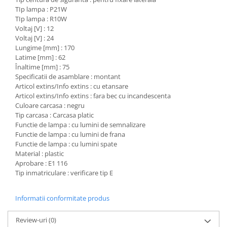
Etrieri
TIp lampa : P21W
Piese Lamborghini
Placute de frana
TIp lampa : R10W
Piese Same
Pompa de frana - cilindru de frana
Voltaj [V] : 12
Voltaj [V] : 24
Frana utilaje
Piese Renault
Lungime [mm] : 170
Supapa franare
Piese Hurlimann
Latime [mm] : 62
Înaltime [mm] : 75
Kit reparatii
Piese Zetor
Specificatii de asamblare : montant
Cabluri frana
Articol extins/Info extins : cu etansare
Piese Weidemann
Rezervor lichid de frana
Articol extins/Info extins : fara bec cu incandescenta
Piese Ausa
Culoare carcasa : negru
Lichid de frana
Tip carcasa : Carcasa platic
Piese Sennebogen
Antigel frane
Functie de lampa : cu lumini de semnalizare
Piese fara categorie
Functie de lampa : cu lumini de frana
Piese Still
Functie de lampa : cu lumini spate
Sepci
Piese Timberjack
Material : plastic
Garnituri utilaje
Aprobare : E1 116
Piese Valmet Valtra
Tip inmatriculare : verificare tip E
Siguranta
Piese Vogele
Abtibilduri - Etichete
Informatii conformitate produs
Piese Yuchai
Girofar
Piese Zeppelin
Review-uri
(0)
Piese electrice