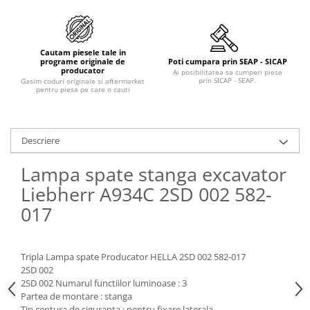
Piese Claas
Fulie
Pistoane
Piese Iveco
Turbosuflanta
Piese Nifty Lift
Cautam piesele tale in
Diverse piese motor
programe originale de
Poti cumpara prin SEAP - SICAP
Piese Grove
producator
Ai posibilitatea sa cumperi piese
Furtune si conducte
prin SICAP - SEAP.
Gasim coduri originale si aftermarket
Piese motor Perkins
pentru piesa pe care o cauti
Injectoare
Piese Deutz Fahr
Chiuloasa
Vibrochen - ax came - arbore cotit
Piese Atlas Copco
Descriere
Camasa piston
Piese Hitachi
Segmenti motor
Lampa spate stanga excavator
Piese Vermeer
Termoflot
Liebherr A934C 2SD 002 582-
Piese Gehl
Cablu acceleratie
017
Piese Socage
Senzori de presiune ulei
Vaporizatoare
Piese Kaeser
Radiatoare AC
Tripla Lampa spate Producator HELLA 2SD 002 582-017
Piese Wacker Neuson
2SD 002
Piese frana
Piese David Brown
2SD 002 Numarul functiilor luminoase : 3
Discuri de frana
Partea de montare : stanga
Piese Mc Cormick
Tip centura de siguranta : pentru fixare laterala