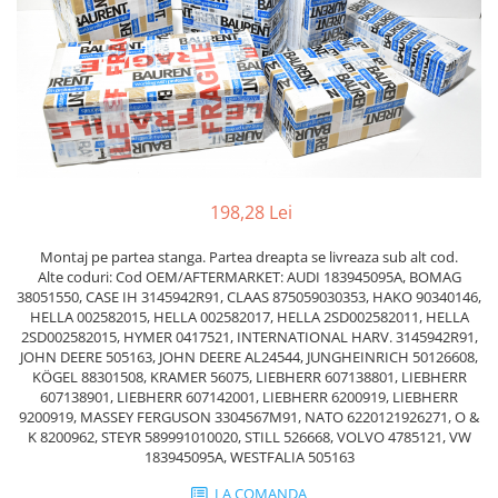
Piese Volvo
Punti - axe
Piese motor Yanmar
Diverse piese transmisie
Piese ambreiaj
Piese Fiat
Planetare
Piese Snorkel
Angrenaje transmisie
Piese John Deere
Grupuri conice
Piese ZF
Convertizoare
Piese Vapormatic
Cruce cardan
198,28 Lei
Disc frictiune
Piese utilaje Fendt
Montaj pe partea stanga. Partea dreapta se livreaza sub alt cod.
Roti
Piese Case IH
Alte coduri: Cod OEM/AFTERMARKET: AUDI 183945095A, BOMAG
38051550, CASE IH 3145942R91, CLAAS 875059030353, HAKO 90340146,
Roti teren accidentat
Piese Dana Spicer
HELLA 002582015, HELLA 002582017, HELLA 2SD002582011, HELLA
Roti non-marking
2SD002582015, HYMER 0417521, INTERNATIONAL HARV. 3145942R91,
Filtre Hifi
JOHN DEERE 505163, JOHN DEERE AL24544, JUNGHEINRICH 50126608,
Piulite roata
KÖGEL 88301508, KRAMER 56075, LIEBHERR 607138801, LIEBHERR
Piese Skyjack
Butuc roata
607138901, LIEBHERR 607142001, LIEBHERR 6200919, LIEBHERR
Piese Bobcat
9200919, MASSEY FERGUSON 3304567M91, NATO 6220121926271, O &
Janta
K 8200962, STEYR 589991010020, STILL 526668, VOLVO 4785121, VW
Anvelope
Piese Yale
183945095A, WESTFALIA 505163
Roata transpaleta
Piese Hyster
LA COMANDA