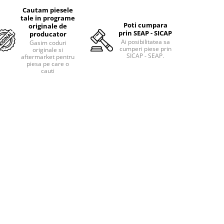
Cautam piesele
tale in programe
Poti cumpara
originale de
prin SEAP - SICAP
producator
Ai posibilitatea sa
Gasim coduri
cumperi piese prin
originale si
SICAP - SEAP.
aftermarket pentru
piesa pe care o
cauti