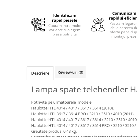
Piese motor
Piese Parker
Alternatoare
Comunicam
Piese Hyundai
Identificam
rapid si eficie
Electromotoare
rapid piesele
Pastram legatu
Piese Terex
Cautam intre multe
Pompa combustibil
de la cererea d
variante si alegem
oferta pana du
Piese Lombardini
piesa potrivita
Pompa de apa
montajul piese
Radiator racire ulei hidraulic
Piese Linde
Radiator apa
Piese Multitel
Bobina de pornire
Piese Dieci
Bobina de oprire
Piese Massey Ferguson
Review-uri
(0)
Descriere
Bobina de acceleratie
Piese Steyr
Curea alternator - transmisie
Lampa spate telehendler H
Piese Landini
Curea distributie
Esapament
Piese New Holland
Potrivita pe urmatoarele modele:
Busoane - dopuri
Haulotte HTL 4014 / 4017 / 3617 / 3614 (2010).
Piese Takeuchi
Haulotte HTL 3617 / 3614 PRO / 3210 / 3510 / 4010 (2011).
Ventilatoare
Piese Kobelco
Haulotte HTL 4014 / 4017 / 3617 / 3614 / 3210 / 3510 / 4010
Pompa de ulei
Haulotte HTL 4014 / 4017 / 3617 / 3614 PRO / 3210 / 3510 / 
Piese Jungheinrich
Termostat
Greutate produs: 0.48 kg.
Vanzari faruri spate stanga pentru incarcatoare telescopic