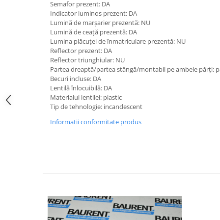
Etrieri
Semafor prezent: DA
Piese Lamborghini
Indicator luminos prezent: DA
Placute de frana
Lumină de marșarier prezentă: NU
Piese Same
Pompa de frana - cilindru de frana
Lumină de ceață prezentă: DA
Frana utilaje
Piese Renault
Lumina plăcuței de înmatriculare prezentă: NU
Reflector prezent: DA
Supapa franare
Piese Hurlimann
Reflector triunghiular: NU
Kit reparatii
Partea dreaptă/partea stângă/montabil pe ambele părți: p
Piese Zetor
Becuri incluse: DA
Cabluri frana
Piese Weidemann
Lentilă înlocuibilă: DA
Rezervor lichid de frana
Materialul lentilei: plastic
Piese Ausa
Lichid de frana
Tip de tehnologie: incandescent
Piese Sennebogen
Antigel frane
Informatii conformitate produs
Piese fara categorie
Piese Still
Sepci
Piese Timberjack
Garnituri utilaje
Piese Valmet Valtra
Siguranta
Piese Vogele
Abtibilduri - Etichete
Piese Yuchai
Girofar
Piese Zeppelin
Piese electrice