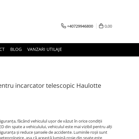
+40729946800
0,00
CT
BLOG
VANZARI UTILAJE
ntru incarcator telescopic Haulotte
guranța, făcând vehiculul ușor de văzut în orice condiții
din spate a vehiculului, vehiculul este mai vizibil pentru alți
 siguranța și reduce șansele de accidente. Luminile roșii sunt
e meteorologice, așa că această lumină roșie din spate este