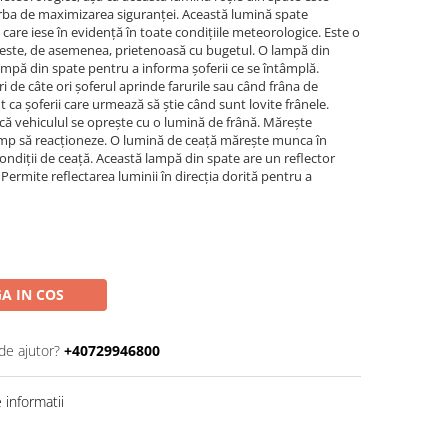
rba de maximizarea siguranței. Această lumină spate
care iese în evidență în toate condițiile meteorologice. Este o
e este, de asemenea, prietenoasă cu bugetul. O lampă din
ampă din spate pentru a informa șoferii ce se întâmplă.
de câte ori șoferul aprinde farurile sau când frâna de
 ca șoferii care urmează să știe când sunt lovite frânele.
că vehiculul se oprește cu o lumină de frână. Mărește
i timp să reacționeze. O lumină de ceață mărește munca în
n condiții de ceață. Această lampă din spate are un reflector
Permite reflectarea luminii în direcția dorită pentru a
A IN COS
de ajutor?
+40729946800
informatii