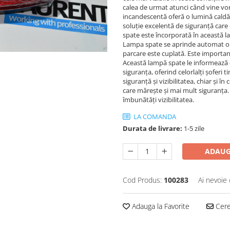
calea de urmat atunci când vine vo
incandescentă oferă o lumină caldă 
soluție excelentă de siguranță car
spate este încorporată în această l
Lampa spate se aprinde automat ori 
parcare este cuplată. Este important
Această lampă spate le informează 
siguranța, oferind celorlalți șofer
siguranță și vizibilitatea, chiar și î
care mărește și mai mult siguranța. 
îmbunătăți vizibilitatea.
LA COMANDA
Durata de livrare:
1-5 zile
ADAUG
Cod Produs:
100283
Ai nevoie 
Adauga la Favorite
Cere 