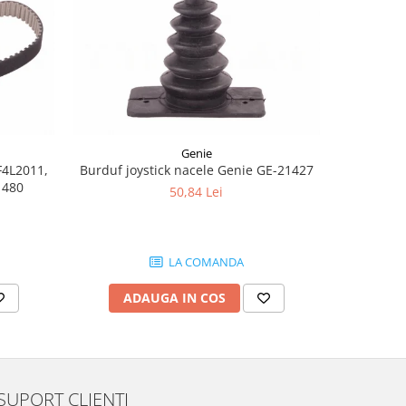
-8%
Genie
F4L2011,
Burduf joystick nacele Genie GE-21427
Joyst
1480
50,84 Lei
1.
LA COMANDA
ADAUGA IN COS
AD
SUPORT CLIENTI