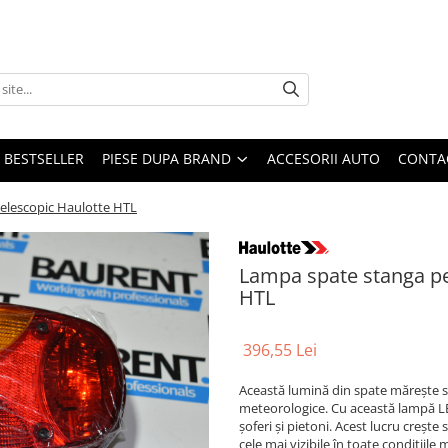
BESTSELLER
PIESE DUPA BRAND
ACCESORII AUTO
CONTA
telescopic Haulotte HTL
Lampa spate stanga pe
HTL
396,55 Lei
Această lumină din spate mărește si
meteorologice. Cu această lampă LED 
șoferi și pietoni. Acest lucru crește
cele mai vizibile în toate condițiil