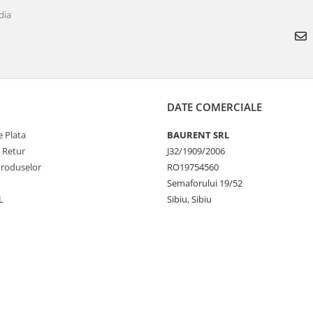
dia
DATE COMERCIALE
 Plata
BAURENT SRL
e Retur
J32/1909/2006
Produselor
RO19754560
Semaforului 19/52
L
Sibiu, Sibiu