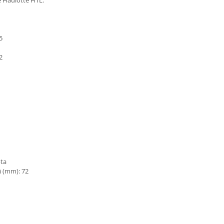
5
2
pta
) (mm): 72