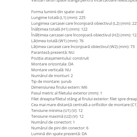
Piese Claas
Fulie
Pistoane
Piese Iveco
Forma luminii din spate: oval
Lungime totală (L1) (mm): 225
Turbosuflanta
Piese Nifty Lift
Lungimea carcasei care înconjoară obiectivul (L2) (mm): 22
Diverse piese motor
Înălțimea totală (H1) (mm): 122
Piese Grove
Furtune si conducte
Înălțimea carcasei care înconjoară obiectivul (H2) (mm): 12
Piese motor Perkins
Lățimea totală (W1) (mm): 76
Injectoare
Lățimea carcasei care înconjoară obiectivul (W2) (mm): 73
Piese Deutz Fahr
Chiuloasa
Paranteză prezentă: NU
Vibrochen - ax came - arbore cotit
Piese Atlas Copco
Poziția atașamentului: construit
Montare orizontala: DA
Camasa piston
Piese Hitachi
Montare verticală: NU
Segmenti motor
Numărul de monturi: 2
Piese Vermeer
Termoflot
Tip de montare: șurub
Piese Gehl
Dimensiunea firului extern: M6
Cablu acceleratie
Pasul metric al filetului exterior (mm): 1
Piese Socage
Senzori de presiune ulei
Filet dreapta/filetul stâng al firului exterior: filet spre drea
Cea mai mare distanță centrală a orificiilor de montare (C1
Vaporizatoare
Piese Kaeser
Tensiune minima (U1) (V): 12
Radiatoare AC
Piese Wacker Neuson
Tensiune maximă (U2) (V): 12
Piese frana
Numărul de conectori: 1
Piese David Brown
Numărul de pini din conector: 6
Discuri de frana
Lumină din spate prezentă: DA
Piese Mc Cormick