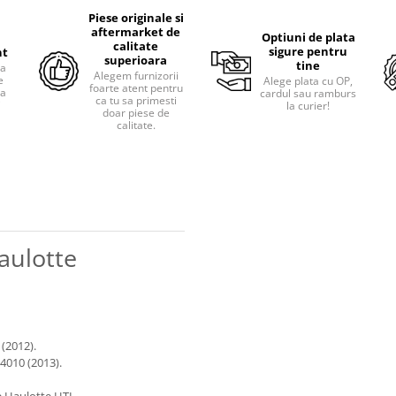
Piese originale si
aftermarket de
Optiuni de plata
calitate
sigure pentru
nt
superioara
tine
ra
Alegem furnizorii
e
Alege plata cu OP,
foarte atent pentru
pa
cardul sau ramburs
ca tu sa primesti
i
la curier!
doar piese de
calitate.
aulotte
 (2012).
4010 (2013).
e Haulotte HTL.