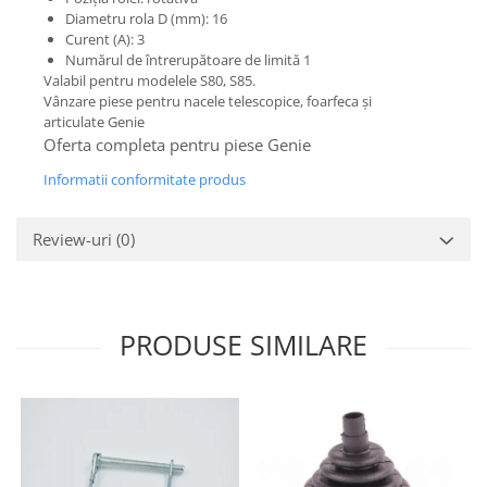
Etrieri
Diametru rola D (mm): 16
Piese Lamborghini
Placute de frana
Curent (A): 3
Piese Same
Numărul de întrerupătoare de limită 1
Pompa de frana - cilindru de frana
Valabil pentru modelele S80, S85.
Frana utilaje
Piese Renault
Vânzare piese pentru nacele telescopice, foarfeca și
Supapa franare
articulate Genie
Piese Hurlimann
Oferta completa pentru piese Genie
Kit reparatii
Piese Zetor
Cabluri frana
Informatii conformitate produs
Piese Weidemann
Rezervor lichid de frana
Piese Ausa
Lichid de frana
Review-uri
(0)
Piese Sennebogen
Antigel frane
Piese fara categorie
Piese Still
Sepci
Piese Timberjack
PRODUSE SIMILARE
Garnituri utilaje
Piese Valmet Valtra
Siguranta
Piese Vogele
Abtibilduri - Etichete
Piese Yuchai
Girofar
Piese Zeppelin
Piese electrice