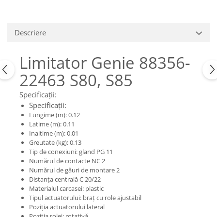
Piese Claas
Fulie
Pistoane
Piese Iveco
Turbosuflanta
Piese Nifty Lift
Descriere
Diverse piese motor
Piese Grove
Furtune si conducte
Limitator Genie 88356-
Piese motor Perkins
Injectoare
22463 S80, S85
Piese Deutz Fahr
Chiuloasa
Vibrochen - ax came - arbore cotit
Piese Atlas Copco
Specificații:
Camasa piston
Specificații:
Piese Hitachi
Lungime (m): 0.12
Segmenti motor
Piese Vermeer
Latime (m): 0.11
Termoflot
Inaltime (m): 0.01
Piese Gehl
Cablu acceleratie
Greutate (kg): 0.13
Tip de conexiuni: gland PG 11
Piese Socage
Senzori de presiune ulei
Numărul de contacte NC 2
Vaporizatoare
Piese Kaeser
Numărul de găuri de montare 2
Radiatoare AC
Distanța centrală C 20/22
Piese Wacker Neuson
Materialul carcasei: plastic
Piese frana
Piese David Brown
Tipul actuatorului: braț cu role ajustabil
Discuri de frana
Poziția actuatorului lateral
Piese Mc Cormick
Poziția rolei: rotativă