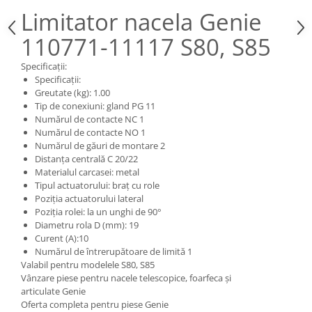
Piese Claas
Fulie
Limitator nacela Genie
Pistoane
Piese Iveco
110771-11117 S80, S85
Turbosuflanta
Piese Nifty Lift
Diverse piese motor
Specificații:
Piese Grove
Furtune si conducte
Specificații:
Piese motor Perkins
Greutate (kg): 1.00
Injectoare
Tip de conexiuni: gland PG 11
Piese Deutz Fahr
Chiuloasa
Numărul de contacte NC 1
Vibrochen - ax came - arbore cotit
Piese Atlas Copco
Numărul de contacte NO 1
Numărul de găuri de montare 2
Camasa piston
Piese Hitachi
Distanța centrală C 20/22
Segmenti motor
Materialul carcasei: metal
Piese Vermeer
Termoflot
Tipul actuatorului: braț cu role
Piese Gehl
Poziția actuatorului lateral
Cablu acceleratie
Poziția rolei: la un unghi de 90°
Piese Socage
Senzori de presiune ulei
Diametru rola D (mm): 19
Curent (A):10
Vaporizatoare
Piese Kaeser
Numărul de întrerupătoare de limită 1
Radiatoare AC
Piese Wacker Neuson
Valabil pentru modelele S80, S85
Piese frana
Vânzare piese pentru nacele telescopice, foarfeca și
Piese David Brown
articulate Genie
Discuri de frana
Oferta completa pentru piese Genie
Piese Mc Cormick