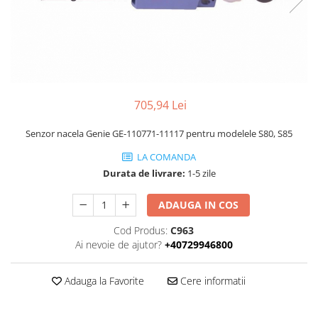
Piese Volvo
Punti - axe
Piese motor Yanmar
Diverse piese transmisie
Piese ambreiaj
Piese Fiat
Planetare
Piese Snorkel
Angrenaje transmisie
Piese John Deere
Grupuri conice
705,94 Lei
Piese ZF
Convertizoare
Piese Vapormatic
Senzor nacela Genie GE-110771-11117 pentru modelele S80, S85
Cruce cardan
Disc frictiune
Piese utilaje Fendt
LA COMANDA
Roti
Durata de livrare:
1-5 zile
Piese Case IH
Roti teren accidentat
Piese Dana Spicer
ADAUGA IN COS
Roti non-marking
Filtre Hifi
Cod Produs:
C963
Piulite roata
Piese Skyjack
Ai nevoie de ajutor?
+40729946800
Butuc roata
Piese Bobcat
Janta
Adauga la Favorite
Cere informatii
Anvelope
Piese Yale
Roata transpaleta
Piese Hyster