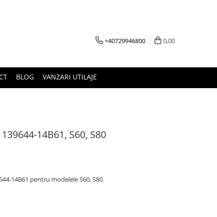
+40729946800
0,00
CT
BLOG
VANZARI UTILAJE
e 139644-14B61, S60, S80
644-14B61 pentru modelele S60, S80.