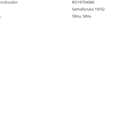
Produselor
RO19754560
Semaforului 19/52
L
Sibiu, Sibiu