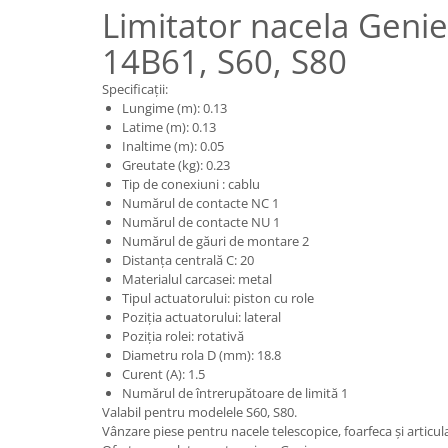
Piese motor
Limitator nacela Geni
Piese Parker
Alternatoare
Piese Hyundai
14B61, S60, S80
Electromotoare
Piese Terex
Pompa combustibil
Specificații:
Lungime (m): 0.13
Piese Lombardini
Pompa de apa
Latime (m): 0.13
Radiator racire ulei hidraulic
Piese Linde
Inaltime (m): 0.05
Greutate (kg): 0.23
Radiator apa
Piese Multitel
Tip de conexiuni : cablu
Bobina de pornire
Piese Dieci
Numărul de contacte NC 1
Bobina de oprire
Numărul de contacte NU 1
Piese Massey Ferguson
Numărul de găuri de montare 2
Bobina de acceleratie
Distanța centrală C: 20
Piese Steyr
Curea alternator - transmisie
Materialul carcasei: metal
Piese Landini
Curea distributie
Tipul actuatorului: piston cu role
Poziția actuatorului: lateral
Esapament
Piese New Holland
Poziția rolei: rotativă
Busoane - dopuri
Diametru rola D (mm): 18.8
Piese Takeuchi
Curent (A): 1.5
Ventilatoare
Piese Kobelco
Numărul de întrerupătoare de limită 1
Pompa de ulei
Valabil pentru modelele S60, S80.
Piese Jungheinrich
Termostat
Vânzare piese pentru nacele telescopice, foarfeca și articu