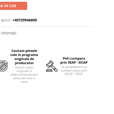
A IN COS
 ajutor?
+40729946800
informatii
Cautam piesele
tale in programe
Poti cumpara
originale de
prin SEAP - SICAP
producator
Ai posibilitatea sa
Gasim coduri
cumperi piese prin
originale si
SICAP - SEAP.
aftermarket pentru
piesa pe care o
cauti