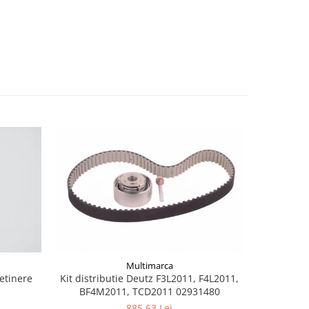
Multimarca
retinere
Kit distributie Deutz F3L2011, F4L2011,
Burduf jo
BF4M2011, TCD2011 02931480
885,63 Lei