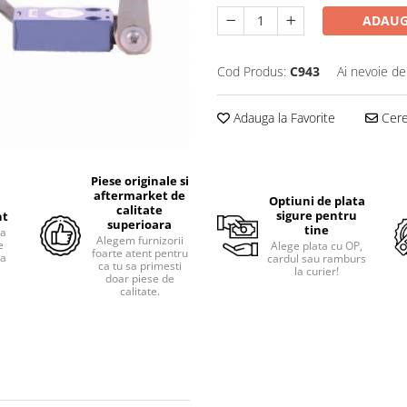
ADAUG
Cod Produs:
C943
Ai nevoie de
Adauga la Favorite
Cere 
Piese originale si
aftermarket de
Optiuni de plata
calitate
sigure pentru
nt
superioara
tine
ra
Alegem furnizorii
e
Alege plata cu OP,
foarte atent pentru
pa
cardul sau ramburs
ca tu sa primesti
i
la curier!
doar piese de
calitate.