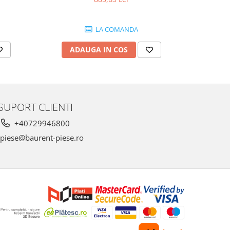
LA COMANDA
ADAUGA IN COS
AD
SUPORT CLIENTI
+40729946800
piese@baurent-piese.ro