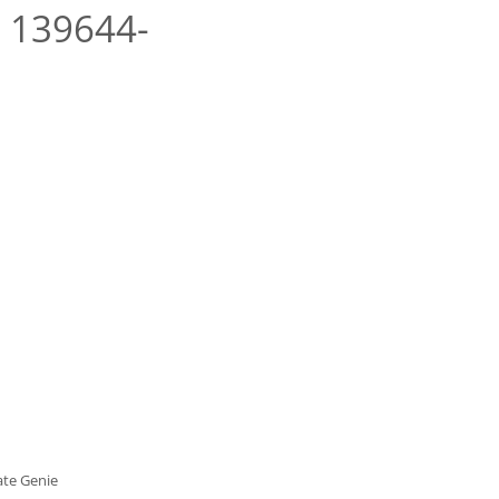
e 139644-
late Genie