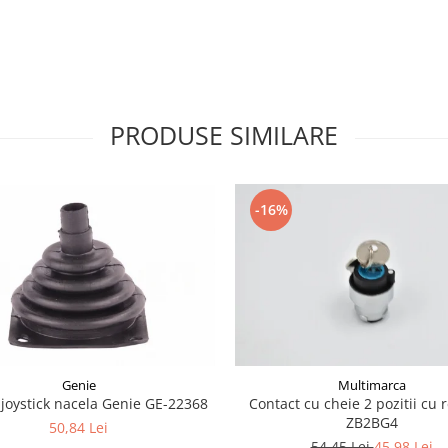
PRODUSE SIMILARE
-16%
Genie
Multimarca
joystick nacela Genie GE-22368
Contact cu cheie 2 pozitii cu 
ZB2BG4
50,84 Lei
54,45 Lei
45,98 Lei