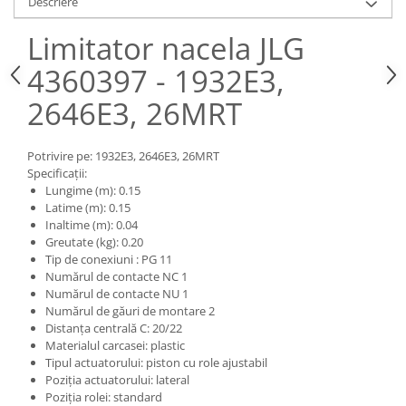
Descriere
Piese Claas
Fulie
Pistoane
Piese Iveco
Limitator nacela JLG
Turbosuflanta
Piese Nifty Lift
4360397 - 1932E3,
Diverse piese motor
Piese Grove
Furtune si conducte
2646E3, 26MRT
Piese motor Perkins
Injectoare
Piese Deutz Fahr
Chiuloasa
Potrivire pe: 1932E3, 2646E3, 26MRT
Vibrochen - ax came - arbore cotit
Piese Atlas Copco
Specificații:
Lungime (m): 0.15
Camasa piston
Piese Hitachi
Latime (m): 0.15
Segmenti motor
Inaltime (m): 0.04
Piese Vermeer
Termoflot
Greutate (kg): 0.20
Piese Gehl
Tip de conexiuni : PG 11
Cablu acceleratie
Numărul de contacte NC 1
Piese Socage
Senzori de presiune ulei
Numărul de contacte NU 1
Vaporizatoare
Numărul de găuri de montare 2
Piese Kaeser
Distanța centrală C: 20/22
Radiatoare AC
Piese Wacker Neuson
Materialul carcasei: plastic
Piese frana
Tipul actuatorului: piston cu role ajustabil
Piese David Brown
Poziția actuatorului: lateral
Discuri de frana
Piese Mc Cormick
Poziția rolei: standard