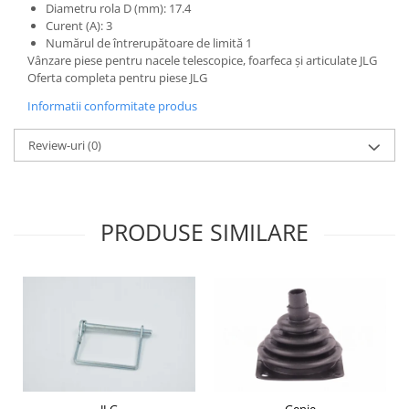
Etrieri
Diametru rola D (mm): 17.4
Piese Lamborghini
Curent (A): 3
Placute de frana
Numărul de întrerupătoare de limită 1
Piese Same
Pompa de frana - cilindru de frana
Vânzare piese pentru nacele telescopice, foarfeca și articulate JLG
Frana utilaje
Piese Renault
Oferta completa pentru piese JLG
Supapa franare
Piese Hurlimann
Informatii conformitate produs
Kit reparatii
Piese Zetor
Review-uri
(0)
Cabluri frana
Piese Weidemann
Rezervor lichid de frana
Piese Ausa
Lichid de frana
Piese Sennebogen
Antigel frane
PRODUSE SIMILARE
Piese fara categorie
Piese Still
Sepci
Piese Timberjack
Garnituri utilaje
Piese Valmet Valtra
Siguranta
Piese Vogele
Abtibilduri - Etichete
Piese Yuchai
Girofar
Piese Zeppelin
Piese electrice