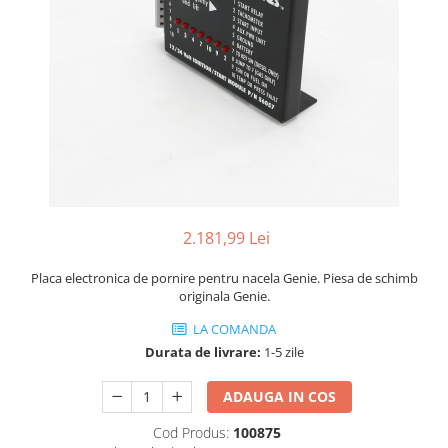
Piese Volvo
Punti - axe
Piese motor Yanmar
Diverse piese transmisie
Piese ambreiaj
Piese Fiat
Planetare
Piese Snorkel
Angrenaje transmisie
Piese John Deere
Grupuri conice
Piese ZF
Convertizoare
Piese Vapormatic
Cruce cardan
Disc frictiune
Piese utilaje Fendt
2.181,99 Lei
Roti
Piese Case IH
Roti teren accidentat
Placa electronica de pornire pentru nacela Genie. Piesa de schimb
Piese Dana Spicer
originala Genie.
Roti non-marking
Filtre Hifi
Piulite roata
LA COMANDA
Piese Skyjack
Butuc roata
Durata de livrare:
1-5 zile
Piese Bobcat
Janta
ADAUGA IN COS
Anvelope
Piese Yale
Roata transpaleta
Cod Produs:
100875
Piese Hyster