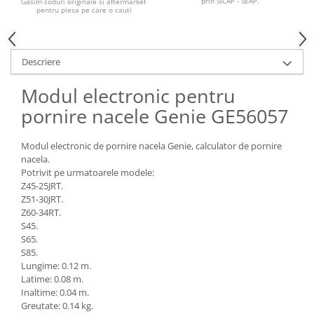
prin SICAP - SEAP.
Piese Claas
Gasim coduri originale si aftermarket
Fulie
pentru piesa pe care o cauti
Pistoane
Piese Iveco
Turbosuflanta
Piese Nifty Lift
Diverse piese motor
Descriere
Piese Grove
Furtune si conducte
Modul electronic pentru
Piese motor Perkins
Injectoare
pornire nacele Genie GE56057
Piese Deutz Fahr
Chiuloasa
Vibrochen - ax came - arbore cotit
Piese Atlas Copco
Modul electronic de pornire nacela Genie, calculator de pornire
Camasa piston
Piese Hitachi
nacela.
Segmenti motor
Potrivit pe urmatoarele modele:
Piese Vermeer
Z45-25JRT.
Termoflot
Piese Gehl
Z51-30JRT.
Cablu acceleratie
Z60-34RT.
Piese Socage
Senzori de presiune ulei
S45.
S65.
Vaporizatoare
Piese Kaeser
S85.
Radiatoare AC
Piese Wacker Neuson
Lungime: 0.12 m.
Piese frana
Latime: 0.08 m.
Piese David Brown
Inaltime: 0.04 m.
Discuri de frana
Greutate: 0.14 kg.
Piese Mc Cormick