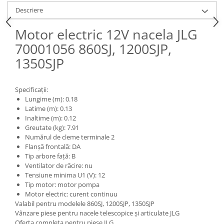
Piese Claas
Fulie
Descriere
Pistoane
Piese Iveco
Turbosuflanta
Motor electric 12V nacela JLG
Piese Nifty Lift
Diverse piese motor
70001056 860SJ, 1200SJP,
Piese Grove
Furtune si conducte
1350SJP
Piese motor Perkins
Injectoare
Piese Deutz Fahr
Chiuloasa
Specificații:
Vibrochen - ax came - arbore cotit
Piese Atlas Copco
Lungime (m): 0.18
Camasa piston
Latime (m): 0.13
Piese Hitachi
Inaltime (m): 0.12
Segmenti motor
Piese Vermeer
Greutate (kg): 7.91
Termoflot
Numărul de cleme terminale 2
Piese Gehl
Cablu acceleratie
Flanșă frontală: DA
Tip arbore față: B
Piese Socage
Senzori de presiune ulei
Ventilator de răcire: nu
Vaporizatoare
Piese Kaeser
Tensiune minima U1 (V): 12
Radiatoare AC
Tip motor: motor pompa
Piese Wacker Neuson
Motor electric: curent continuu
Piese frana
Piese David Brown
Valabil pentru modelele 860SJ, 1200SJP, 1350SJP
Discuri de frana
Vânzare piese pentru nacele telescopice și articulate JLG
Piese Mc Cormick
Oferta completa pentru piese JLG