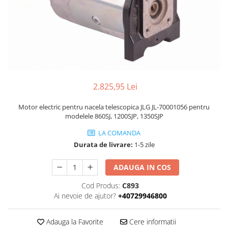
Piese Volvo
Punti - axe
Piese motor Yanmar
Diverse piese transmisie
Piese ambreiaj
Piese Fiat
Planetare
Piese Snorkel
Angrenaje transmisie
Piese John Deere
Grupuri conice
Piese ZF
Convertizoare
2.825,95 Lei
Piese Vapormatic
Cruce cardan
Motor electric pentru nacela telescopica JLG JL-70001056 pentru
Disc frictiune
Piese utilaje Fendt
modelele 860SJ, 1200SJP, 1350SJP
Roti
Piese Case IH
LA COMANDA
Roti teren accidentat
Piese Dana Spicer
Durata de livrare:
1-5 zile
Roti non-marking
Filtre Hifi
Piulite roata
ADAUGA IN COS
Piese Skyjack
Butuc roata
Cod Produs:
C893
Piese Bobcat
Janta
Ai nevoie de ajutor?
+40729946800
Anvelope
Piese Yale
Roata transpaleta
Piese Hyster
Adauga la Favorite
Cere informatii