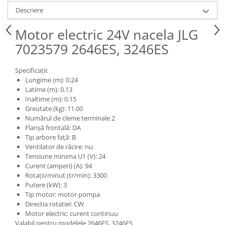
Piese Claas
Fulie
Descriere
Pistoane
Piese Iveco
Turbosuflanta
Motor electric 24V nacela JLG
Piese Nifty Lift
Diverse piese motor
7023579 2646ES, 3246ES
Piese Grove
Furtune si conducte
Piese motor Perkins
Injectoare
Specificații:
Piese Deutz Fahr
Lungime (m): 0.24
Chiuloasa
Latime (m): 0.13
Vibrochen - ax came - arbore cotit
Piese Atlas Copco
Inaltime (m): 0.15
Camasa piston
Greutate (kg): 11.00
Piese Hitachi
Numărul de cleme terminale 2
Segmenti motor
Piese Vermeer
Flanșă frontală: DA
Termoflot
Tip arbore față: B
Piese Gehl
Cablu acceleratie
Ventilator de răcire: nu
Tensiune minima U1 (V): 24
Piese Socage
Senzori de presiune ulei
Curent (amperi) (A): 94
Vaporizatoare
Piese Kaeser
Rotații/minut (tr/min): 3300
Putere (kW): 3
Radiatoare AC
Piese Wacker Neuson
Tip motor: motor pompa
Piese frana
Piese David Brown
Directia rotatiei: CW
Motor electric: curent continuu
Discuri de frana
Piese Mc Cormick
Valabil pentru modelele 2646ES, 3246ES