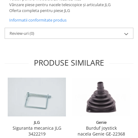
Etrieri
Vânzare piese pentru nacele telescopice și articulate JLG
Piese Lamborghini
Placute de frana
Oferta completa pentru piese JLG
Piese Same
Pompa de frana - cilindru de frana
Informatii conformitate produs
Frana utilaje
Piese Renault
Supapa franare
Review-uri
(0)
Piese Hurlimann
Kit reparatii
Piese Zetor
Cabluri frana
Piese Weidemann
Rezervor lichid de frana
PRODUSE SIMILARE
Piese Ausa
Lichid de frana
Piese Sennebogen
Antigel frane
Piese fara categorie
Piese Still
Sepci
Piese Timberjack
Garnituri utilaje
Piese Valmet Valtra
Siguranta
Piese Vogele
Abtibilduri - Etichete
Piese Yuchai
JLG
Genie
Girofar
Siguranta mecanica JLG
Burduf joystick
Piese Zeppelin
3422219
nacela Genie GE-22368
Piese electrice