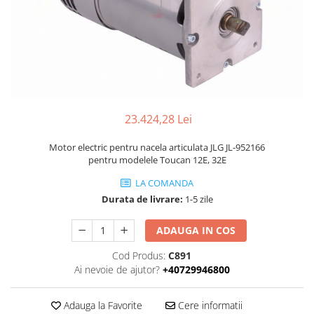
Piese Volvo
Punti - axe
Piese motor Yanmar
Diverse piese transmisie
Piese ambreiaj
Piese Fiat
Planetare
Piese Snorkel
Angrenaje transmisie
Piese John Deere
Grupuri conice
Piese ZF
Convertizoare
23.424,28 Lei
Piese Vapormatic
Cruce cardan
Motor electric pentru nacela articulata JLG JL-952166
Disc frictiune
Piese utilaje Fendt
pentru modelele Toucan 12E, 32E
Roti
Piese Case IH
LA COMANDA
Roti teren accidentat
Piese Dana Spicer
Durata de livrare:
1-5 zile
Roti non-marking
Filtre Hifi
Piulite roata
ADAUGA IN COS
Piese Skyjack
Butuc roata
Cod Produs:
C891
Piese Bobcat
Janta
Ai nevoie de ajutor?
+40729946800
Anvelope
Piese Yale
Roata transpaleta
Piese Hyster
Adauga la Favorite
Cere informatii