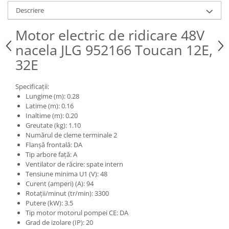
Piese Claas
Fulie
Descriere
Pistoane
Piese Iveco
Turbosuflanta
Motor electric de ridicare 48V
Piese Nifty Lift
Diverse piese motor
nacela JLG 952166 Toucan 12E,
Piese Grove
Furtune si conducte
32E
Piese motor Perkins
Injectoare
Piese Deutz Fahr
Chiuloasa
Specificații:
Vibrochen - ax came - arbore cotit
Lungime (m): 0.28
Piese Atlas Copco
Latime (m): 0.16
Camasa piston
Piese Hitachi
Inaltime (m): 0.20
Segmenti motor
Greutate (kg): 1.10
Piese Vermeer
Numărul de cleme terminale 2
Termoflot
Piese Gehl
Flanșă frontală: DA
Cablu acceleratie
Tip arbore față: A
Piese Socage
Senzori de presiune ulei
Ventilator de răcire: spate intern
Tensiune minima U1 (V): 48
Vaporizatoare
Piese Kaeser
Curent (amperi) (A): 94
Radiatoare AC
Piese Wacker Neuson
Rotații/minut (tr/min): 3300
Piese frana
Putere (kW): 3.5
Piese David Brown
Tip motor motorul pompei CE: DA
Discuri de frana
Grad de izolare (IP): 20
Piese Mc Cormick