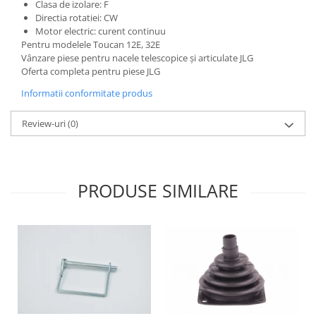
Etrieri
Clasa de izolare: F
Piese Lamborghini
Directia rotatiei: CW
Placute de frana
Motor electric: curent continuu
Piese Same
Pompa de frana - cilindru de frana
Pentru modelele Toucan 12E, 32E
Frana utilaje
Piese Renault
Vânzare piese pentru nacele telescopice și articulate JLG
Oferta completa pentru piese JLG
Supapa franare
Piese Hurlimann
Informatii conformitate produs
Kit reparatii
Piese Zetor
Cabluri frana
Piese Weidemann
Review-uri
(0)
Rezervor lichid de frana
Piese Ausa
Lichid de frana
Piese Sennebogen
Antigel frane
PRODUSE SIMILARE
Piese fara categorie
Piese Still
Sepci
Piese Timberjack
Garnituri utilaje
Piese Valmet Valtra
Siguranta
Piese Vogele
Abtibilduri - Etichete
Piese Yuchai
Girofar
Piese Zeppelin
Piese electrice