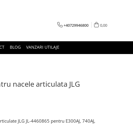
+40729946800
0,00
CT
BLOG
VANZARI UTILAJE
ru nacele articulata JLG
rticulate JLG JL-4460865 pentru E300AJ, 740AJ,