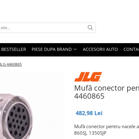
BESTSELLER
PIESE DUPA BRAND
ACCESORII AUTO
CONTA
 JLG 4460865
Mufă conector pent
4460865
482,98 Lei
Mufă conector pentru nacele a
860SJ, 1350SJP