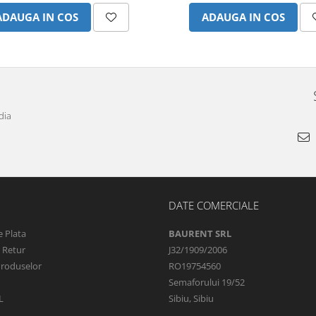
ADAUGA IN COS
ADAUGA IN COS
dia
DATE COMERCIALE
 Plata
BAURENT SRL
e Retur
J32/1909/2006
Produselor
RO19754560
Semaforului 19/52
L
Sibiu, Sibiu