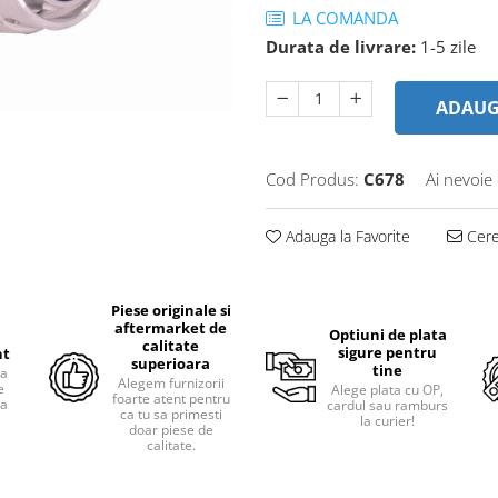
LA COMANDA
Durata de livrare:
1-5 zile
ADAUG
Cod Produs:
C678
Ai nevoie
Adauga la Favorite
Cere 
Piese originale si
aftermarket de
Optiuni de plata
calitate
sigure pentru
nt
superioara
tine
ra
Alegem furnizorii
e
Alege plata cu OP,
foarte atent pentru
pa
cardul sau ramburs
ca tu sa primesti
i
la curier!
doar piese de
calitate.