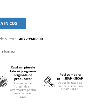
A IN COS
 de ajutor?
+40729946800
informatii
Cautam piesele
tale in programe
Poti cumpara
originale de
prin SEAP - SICAP
producator
Ai posibilitatea sa
Gasim coduri
cumperi piese prin
originale si
SICAP - SEAP.
aftermarket pentru
piesa pe care o
cauti