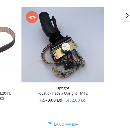
-8%
-28%
Upright
4L2011,
Joystick nacela Upright TM12
Joystick nac
80
1.573,00 Lei
1.452,00 Lei
1.
LA COMANDA