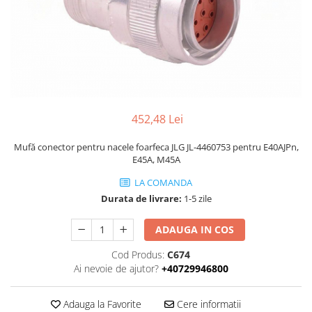
Piese Volvo
Punti - axe
Piese motor Yanmar
Diverse piese transmisie
Piese ambreiaj
Piese Fiat
Planetare
Piese Snorkel
Angrenaje transmisie
Piese John Deere
Grupuri conice
Piese ZF
Convertizoare
452,48 Lei
Piese Vapormatic
Cruce cardan
Mufă conector pentru nacele foarfeca JLG JL-4460753 pentru E40AJPn,
Disc frictiune
Piese utilaje Fendt
E45A, M45A
Roti
Piese Case IH
LA COMANDA
Roti teren accidentat
Piese Dana Spicer
Durata de livrare:
1-5 zile
Roti non-marking
Filtre Hifi
Piulite roata
ADAUGA IN COS
Piese Skyjack
Butuc roata
Cod Produs:
C674
Piese Bobcat
Janta
Ai nevoie de ajutor?
+40729946800
Anvelope
Piese Yale
Roata transpaleta
Piese Hyster
Adauga la Favorite
Cere informatii