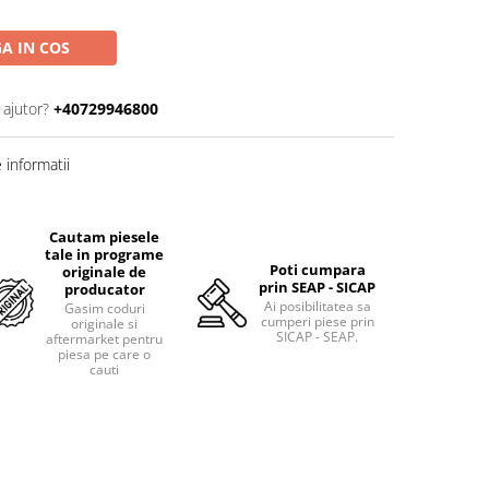
A IN COS
 ajutor?
+40729946800
informatii
Cautam piesele
tale in programe
Poti cumpara
originale de
prin SEAP - SICAP
producator
Ai posibilitatea sa
Gasim coduri
cumperi piese prin
originale si
SICAP - SEAP.
aftermarket pentru
piesa pe care o
cauti