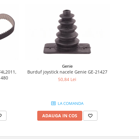
-8%
Genie
F4L2011,
Burduf joystick nacele Genie GE-21427
Joyst
1480
50,84 Lei
1.
LA COMANDA
ADAUGA IN COS
AD