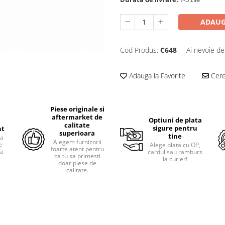
ADAUG
Cod Produs:
C648
Ai nevoie de
Adauga la Favorite
Cere 
Piese originale si
aftermarket de
Optiuni de plata
calitate
sigure pentru
nt
superioara
tine
ra
Alegem furnizorii
e
Alege plata cu OP,
foarte atent pentru
pa
cardul sau ramburs
ca tu sa primesti
i
la curier!
doar piese de
calitate.