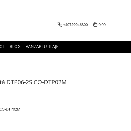
+40729946800
0,00
CT
BLOG
VANZARI UTILAJE
tată DTP06-2S CO-DTP02M
S CO-DTP02M