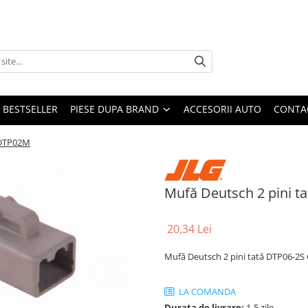
BESTSELLER
PIESE DUPA BRAND
ACCESORII AUTO
CONTA
-DTP02M
Mufă Deutsch 2 pini 
20,34 Lei
Mufă Deutsch 2 pini tată DTP06-2
LA COMANDA
Durata de livrare:
1-5 zile