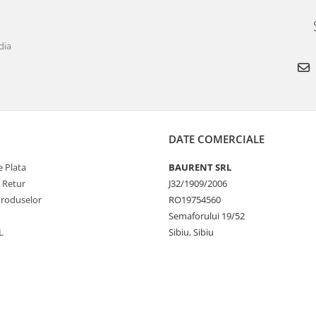
dia
DATE COMERCIALE
 Plata
BAURENT SRL
e Retur
J32/1909/2006
Produselor
RO19754560
Semaforului 19/52
L
Sibiu, Sibiu