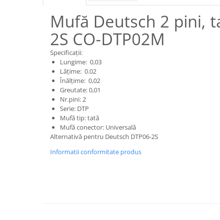
Piese motor
Piese Parker
Mufă Deutsch 2 pini, 
Alternatoare
Piese Hyundai
Electromotoare
2S CO-DTP02M
Piese Terex
Pompa combustibil
Specificații:
Piese Lombardini
Pompa de apa
Lungime: 0,03
Radiator racire ulei hidraulic
Piese Linde
Lățime: 0.02
Înălțime: 0,02
Radiator apa
Piese Multitel
Greutate: 0,01
Bobina de pornire
Nr.pini: 2
Piese Dieci
Bobina de oprire
Serie: DTP
Piese Massey Ferguson
Mufă tip: tată
Bobina de acceleratie
Mufă conector: Universală
Piese Steyr
Curea alternator - transmisie
Alternativă pentru Deutsch DTP06-2S
Piese Landini
Curea distributie
Informatii conformitate produs
Esapament
Piese New Holland
Busoane - dopuri
Piese Takeuchi
Ventilatoare
Piese Kobelco
Pompa de ulei
Piese Jungheinrich
Termostat