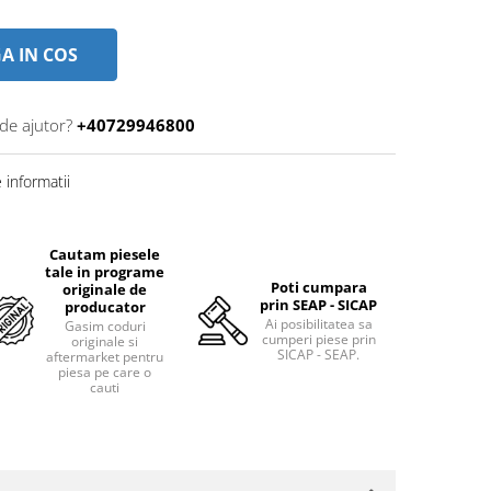
A IN COS
 de ajutor?
+40729946800
informatii
Cautam piesele
tale in programe
Poti cumpara
originale de
prin SEAP - SICAP
producator
Ai posibilitatea sa
Gasim coduri
cumperi piese prin
originale si
SICAP - SEAP.
aftermarket pentru
piesa pe care o
cauti