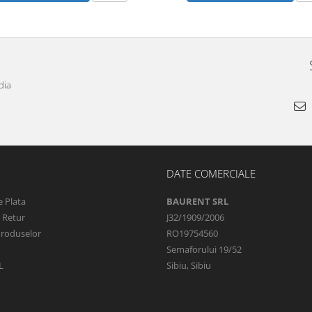
dia
DATE COMERCIALE
 Plata
BAURENT SRL
e Retur
J32/1909/2006
Produselor
RO19754560
Semaforului 19/52
L
Sibiu, Sibiu