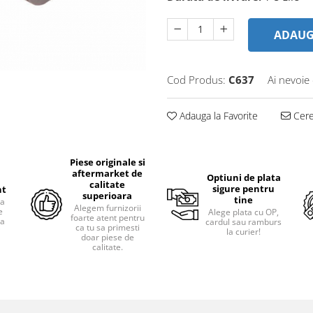
ADAUG
Cod Produs:
C637
Ai nevoie
Adauga la Favorite
Cere 
Piese originale si
aftermarket de
Optiuni de plata
calitate
sigure pentru
nt
superioara
tine
ra
Alegem furnizorii
e
Alege plata cu OP,
foarte atent pentru
pa
cardul sau ramburs
ca tu sa primesti
i
la curier!
doar piese de
calitate.