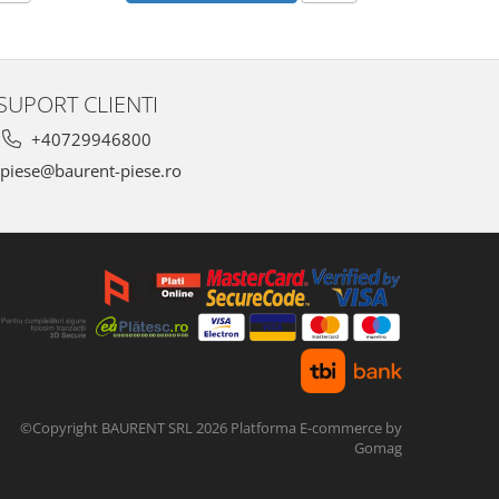
SUPORT CLIENTI
+40729946800
piese@baurent-piese.ro
©Copyright BAURENT SRL 2026
Platforma E-commerce by
Gomag