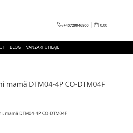
+40729946800
0,00
CT
BLOG
VANZARI UTILAJE
pini mamă DTM04-4P CO-DTM04F
 pini, mamă DTM04-4P CO-DTM04F