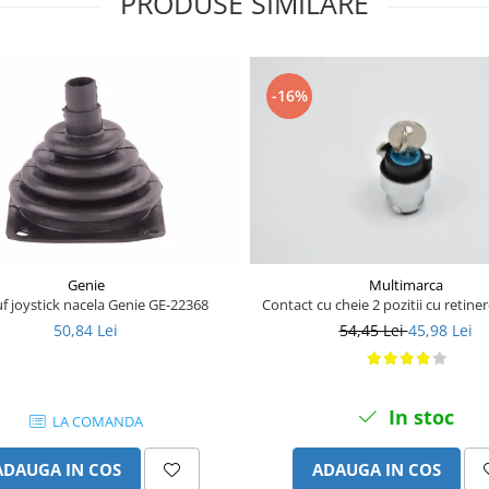
PRODUSE SIMILARE
-16%
Genie
Multimarca
f joystick nacela Genie GE-22368
Contact cu cheie 2 pozitii cu retin
50,84 Lei
54,45 Lei
45,98 Lei
In stoc
LA COMANDA
ADAUGA IN COS
ADAUGA IN COS