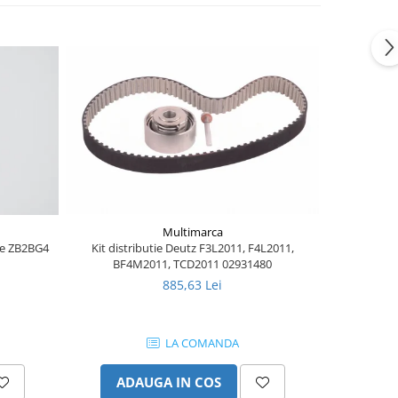
Multimarca
ere ZB2BG4
Kit distributie Deutz F3L2011, F4L2011,
Burduf j
BF4M2011, TCD2011 02931480
885,63 Lei
LA COMANDA
ADAUGA IN COS
AD