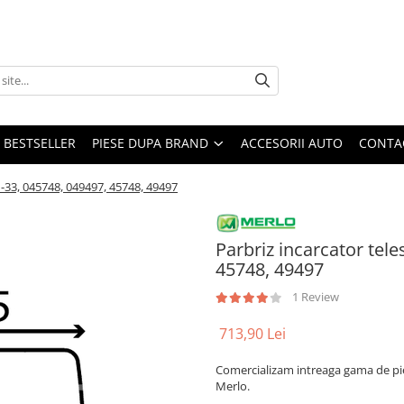
BESTSELLER
PIESE DUPA BRAND
ACCESORII AUTO
CONTA
1-33, 045748, 049497, 45748, 49497
Parbriz incarcator tel
45748, 49497
1 Review
713,90 Lei
Comercializam intreaga gama de pie
Merlo.