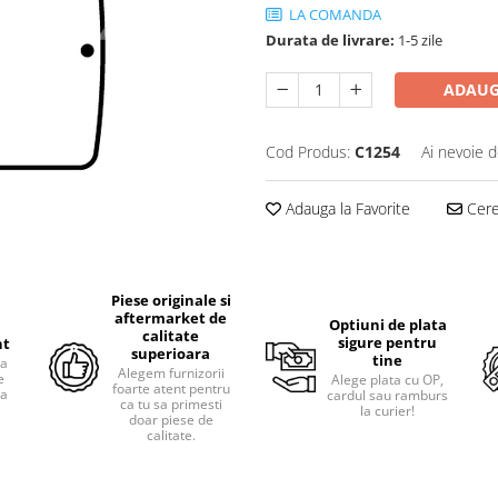
LA COMANDA
Durata de livrare:
1-5 zile
ADAUG
Cod Produs:
C1254
Ai nevoie d
Adauga la Favorite
Cere 
Piese originale si
aftermarket de
Optiuni de plata
calitate
sigure pentru
nt
superioara
tine
ra
Alegem furnizorii
e
Alege plata cu OP,
foarte atent pentru
pa
cardul sau ramburs
ca tu sa primesti
i
la curier!
doar piese de
calitate.