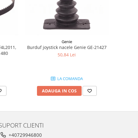
-8%
Genie
F4L2011,
Burduf joystick nacele Genie GE-21427
Joyst
1480
50,84 Lei
1.
LA COMANDA
ADAUGA IN COS
AD
SUPORT CLIENTI
+40729946800