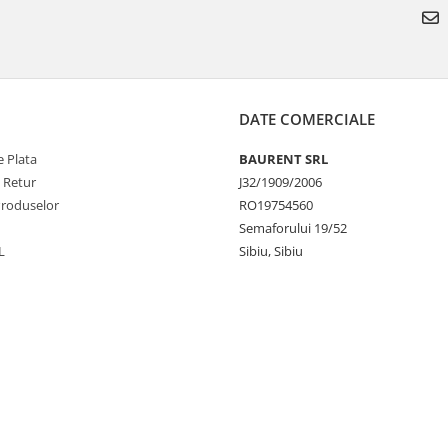
DATE COMERCIALE
 Plata
BAURENT SRL
e Retur
J32/1909/2006
Produselor
RO19754560
Semaforului 19/52
L
Sibiu, Sibiu