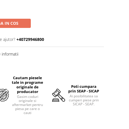
A IN COS
e ajutor?
+40729946800
informatii
Cautam piesele
tale in programe
Poti cumpara
originale de
prin SEAP - SICAP
producator
Ai posibilitatea sa
Gasim coduri
cumperi piese prin
originale si
SICAP - SEAP.
aftermarket pentru
piesa pe care o
cauti