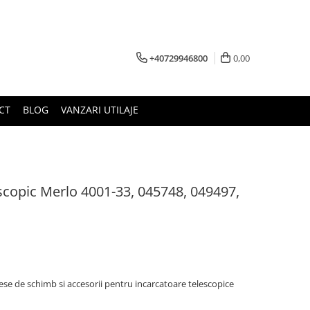
+40729946800
0,00
CT
BLOG
VANZARI UTILAJE
escopic Merlo 4001-33, 045748, 049497,
se de schimb si accesorii pentru incarcatoare telescopice