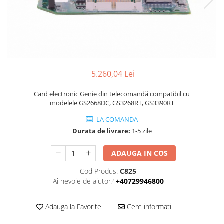
Piese Volvo
Punti - axe
Piese motor Yanmar
Diverse piese transmisie
Piese ambreiaj
Piese Fiat
Planetare
Piese Snorkel
Angrenaje transmisie
Piese John Deere
Grupuri conice
5.260,04 Lei
Piese ZF
Convertizoare
Piese Vapormatic
Card electronic Genie din telecomandă compatibil cu
Cruce cardan
modelele GS2668DC, GS3268RT, GS3390RT
Disc frictiune
Piese utilaje Fendt
LA COMANDA
Roti
Piese Case IH
Durata de livrare:
1-5 zile
Roti teren accidentat
Piese Dana Spicer
Roti non-marking
ADAUGA IN COS
Filtre Hifi
Piulite roata
Piese Skyjack
Cod Produs:
C825
Butuc roata
Ai nevoie de ajutor?
+40729946800
Piese Bobcat
Janta
Anvelope
Piese Yale
Adauga la Favorite
Cere informatii
Roata transpaleta
Piese Hyster