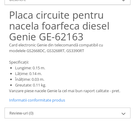
Piese Claas
Fulie
Pistoane
Piese Iveco
Placa circuite pentru
Turbosuflanta
Piese Nifty Lift
nacela foarfeca diesel
Diverse piese motor
Piese Grove
Genie GE-62163
Furtune si conducte
Piese motor Perkins
Injectoare
Card electronic Genie din telecomandă compatibil cu
Piese Deutz Fahr
Chiuloasa
modelele GS2668DC, GS3268RT, GS3390RT
Vibrochen - ax came - arbore cotit
Piese Atlas Copco
Specificații:
Camasa piston
Piese Hitachi
Lungime: 0.15 m.
Segmenti motor
Lățime: 0.14 m.
Piese Vermeer
Înălțime: 0.03 m.
Termoflot
Greutate: 0.11 kg.
Piese Gehl
Cablu acceleratie
Vanzare piese nacele Genie la cel mai bun raport calitate - pret.
Piese Socage
Senzori de presiune ulei
Informatii conformitate produs
Vaporizatoare
Piese Kaeser
Radiatoare AC
Review-uri
(0)
Piese Wacker Neuson
Piese frana
Piese David Brown
Discuri de frana
Piese Mc Cormick