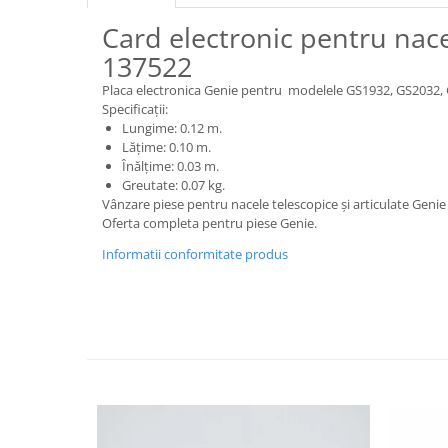
Piese motor
Piese Parker
Card electronic pentru nac
Alternatoare
Piese Hyundai
137522
Electromotoare
Piese Terex
Pompa combustibil
Placa electronica Genie pentru modelele GS1932, GS2032,
Specificații:
Piese Lombardini
Pompa de apa
Lungime: 0.12 m.
Radiator racire ulei hidraulic
Piese Linde
Lățime: 0.10 m.
Înălțime: 0.03 m.
Radiator apa
Piese Multitel
Greutate: 0.07 kg.
Bobina de pornire
Piese Dieci
Vânzare piese pentru nacele telescopice și articulate Genie
Bobina de oprire
Oferta completa pentru piese Genie.
Piese Massey Ferguson
Bobina de acceleratie
Informatii conformitate produs
Piese Steyr
Curea alternator - transmisie
Piese Landini
Curea distributie
Esapament
Piese New Holland
Busoane - dopuri
Piese Takeuchi
Ventilatoare
Piese Kobelco
Pompa de ulei
Piese Jungheinrich
Termostat