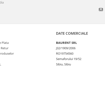
dia
DATE COMERCIALE
 Plata
BAURENT SRL
e Retur
J32/1909/2006
Produselor
RO19754560
Semaforului 19/52
L
Sibiu, Sibiu