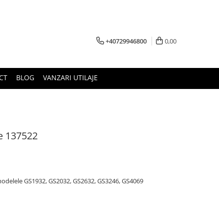
+40729946800
0,00
CT
BLOG
VANZARI UTILAJE
ie 137522
 modelele GS1932, GS2032, GS2632, GS3246, GS4069