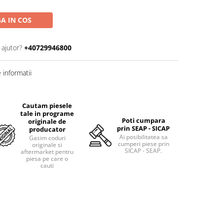
A IN COS
 ajutor?
+40729946800
informatii
Cautam piesele
tale in programe
Poti cumpara
originale de
prin SEAP - SICAP
producator
Ai posibilitatea sa
Gasim coduri
cumperi piese prin
originale si
SICAP - SEAP.
aftermarket pentru
piesa pe care o
cauti