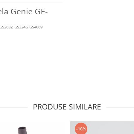
ela Genie GE-
 GS2632, GS3246, GS4069
PRODUSE SIMILARE
-16%