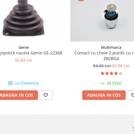
Genie
Multimarca
joystick nacela Genie GE-22368
Contact cu cheie 2 pozitii cu 
ZB2BG4
50,84 Lei
54,45 Lei
45,98 Lei
LA COMANDA
IN STOC
ADAUGA IN COS
ADAUGA IN COS