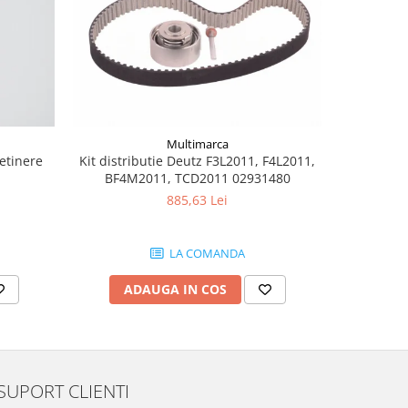
Multimarca
retinere
Kit distributie Deutz F3L2011, F4L2011,
Burduf jo
BF4M2011, TCD2011 02931480
885,63 Lei
LA COMANDA
ADAUGA IN COS
AD
SUPORT CLIENTI