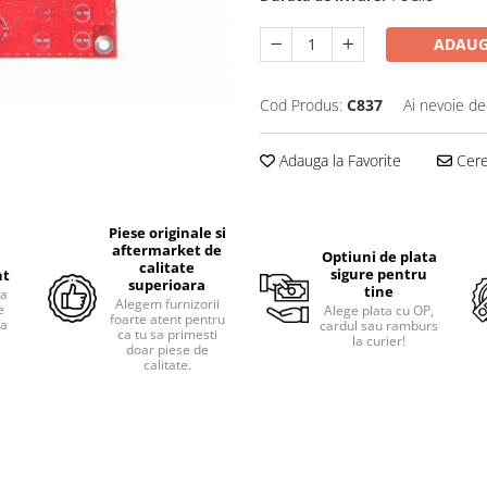
ADAUG
Cod Produs:
C837
Ai nevoie de
Adauga la Favorite
Cere 
Piese originale si
aftermarket de
Optiuni de plata
calitate
sigure pentru
nt
superioara
tine
ra
Alegem furnizorii
e
Alege plata cu OP,
foarte atent pentru
pa
cardul sau ramburs
ca tu sa primesti
i
la curier!
doar piese de
calitate.