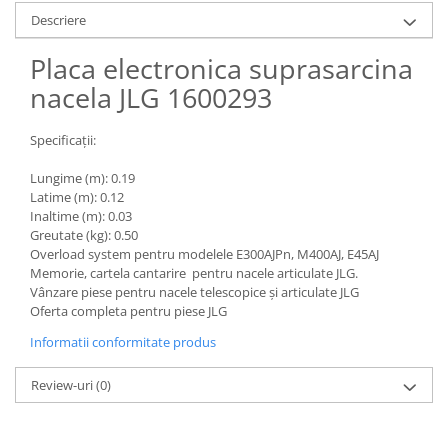
Piese Claas
Fulie
Descriere
Pistoane
Piese Iveco
Turbosuflanta
Placa electronica suprasarcina
Piese Nifty Lift
Diverse piese motor
nacela JLG 1600293
Piese Grove
Furtune si conducte
Piese motor Perkins
Injectoare
Specificații:
Piese Deutz Fahr
Chiuloasa
Lungime (m): 0.19
Vibrochen - ax came - arbore cotit
Piese Atlas Copco
Latime (m): 0.12
Camasa piston
Inaltime (m): 0.03
Piese Hitachi
Greutate (kg): 0.50
Segmenti motor
Piese Vermeer
Overload system pentru modelele E300AJPn, M400AJ, E45AJ
Termoflot
Memorie, cartela cantarire pentru nacele articulate JLG.
Piese Gehl
Cablu acceleratie
Vânzare piese pentru nacele telescopice și articulate JLG
Oferta completa pentru piese JLG
Piese Socage
Senzori de presiune ulei
Informatii conformitate produs
Vaporizatoare
Piese Kaeser
Radiatoare AC
Piese Wacker Neuson
Review-uri
(0)
Piese frana
Piese David Brown
Discuri de frana
Piese Mc Cormick