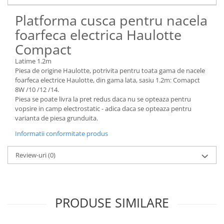
Piese Claas
Fulie
Platforma cusca pentru nacela
Pistoane
Piese Iveco
Turbosuflanta
foarfeca electrica Haulotte
Piese Nifty Lift
Diverse piese motor
Compact
Piese Grove
Furtune si conducte
Latime 1.2m
Piese motor Perkins
Injectoare
Piesa de origine Haulotte, potrivita pentru toata gama de nacele
Piese Deutz Fahr
foarfeca electrice Haulotte, din gama lata, sasiu 1.2m: Comapct
Chiuloasa
8W /10 /12 /14.
Vibrochen - ax came - arbore cotit
Piese Atlas Copco
Piesa se poate livra la pret redus daca nu se opteaza pentru
Camasa piston
vopsire in camp electrostatic - adica daca se opteaza pentru
Piese Hitachi
varianta de piesa grunduita.
Segmenti motor
Piese Vermeer
Termoflot
Informatii conformitate produs
Piese Gehl
Cablu acceleratie
Review-uri
(0)
Piese Socage
Senzori de presiune ulei
Vaporizatoare
Piese Kaeser
Radiatoare AC
Piese Wacker Neuson
Piese frana
PRODUSE SIMILARE
Piese David Brown
Discuri de frana
Piese Mc Cormick