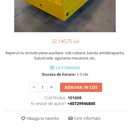
Piese Volvo
Punti - axe
Piese motor Yanmar
Diverse piese transmisie
Piese ambreiaj
Piese Fiat
Planetare
Piese Snorkel
Angrenaje transmisie
Piese John Deere
Grupuri conice
22.140,75 Lei
Piese ZF
Convertizoare
Reperul nu include piese auxiliare: role culisare, banda antiderapanta,
Piese Vapormatic
Cruce cardan
balustrade, sigurante mecanice, etc.
Disc frictiune
Piese utilaje Fendt
LA COMANDA
Roti
Piese Case IH
Durata de livrare:
1-5 zile
Roti teren accidentat
Piese Dana Spicer
Roti non-marking
ADAUGA IN COS
Filtre Hifi
Piulite roata
Cod Produs:
101608
Piese Skyjack
Butuc roata
Ai nevoie de ajutor?
+40729946800
Piese Bobcat
Janta
Anvelope
Piese Yale
Adauga la Favorite
Cere informatii
Roata transpaleta
Piese Hyster