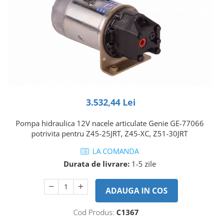
Piese Volvo
Punti - axe
Piese motor Yanmar
Diverse piese transmisie
Piese ambreiaj
Piese Fiat
Planetare
Piese Snorkel
Angrenaje transmisie
Piese John Deere
Grupuri conice
Piese ZF
Convertizoare
Piese Vapormatic
Cruce cardan
3.532,44 Lei
Disc frictiune
Piese utilaje Fendt
Roti
Piese Case IH
Pompa hidraulica 12V nacele articulate Genie GE-77066
potrivita pentru Z45-25JRT, Z45-XC, Z51-30JRT
Roti teren accidentat
Piese Dana Spicer
Roti non-marking
LA COMANDA
Filtre Hifi
Piulite roata
Durata de livrare:
1-5 zile
Piese Skyjack
Butuc roata
Piese Bobcat
Janta
ADAUGA IN COS
Anvelope
Piese Yale
Roata transpaleta
Cod Produs:
C1367
Piese Hyster