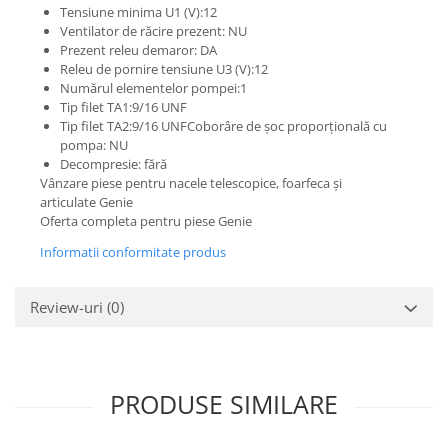
Etrieri
Tensiune minima U1 (V):12
Piese Lamborghini
Placute de frana
Ventilator de răcire prezent: NU
Prezent releu demaror: DA
Piese Same
Pompa de frana - cilindru de frana
Releu de pornire tensiune U3 (V):12
Frana utilaje
Piese Renault
Numărul elementelor pompei:1
Tip filet TA1:9/16 UNF
Supapa franare
Piese Hurlimann
Tip filet TA2:9/16 UNFCoborâre de șoc proporțională cu
Kit reparatii
Piese Zetor
pompa: NU
Cabluri frana
Decompresie: fără
Piese Weidemann
Vânzare piese pentru nacele telescopice, foarfeca și
Rezervor lichid de frana
articulate Genie
Piese Ausa
Lichid de frana
Oferta completa pentru piese Genie
Piese Sennebogen
Antigel frane
Informatii conformitate produs
Piese fara categorie
Piese Still
Sepci
Piese Timberjack
Review-uri
(0)
Garnituri utilaje
Piese Valmet Valtra
Siguranta
Piese Vogele
Abtibilduri - Etichete
Piese Yuchai
PRODUSE SIMILARE
Girofar
Piese Zeppelin
Piese electrice