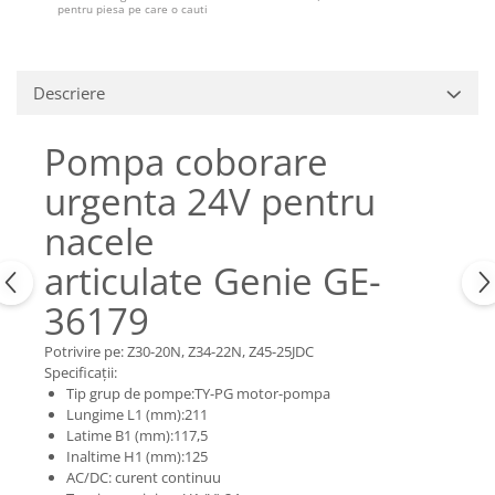
Piese Claas
Fulie
pentru piesa pe care o cauti
Pistoane
Piese Iveco
Turbosuflanta
Piese Nifty Lift
Diverse piese motor
Descriere
Piese Grove
Furtune si conducte
Piese motor Perkins
Pompa coborare
Injectoare
Piese Deutz Fahr
Chiuloasa
urgenta 24V pentru
Vibrochen - ax came - arbore cotit
Piese Atlas Copco
nacele
Camasa piston
Piese Hitachi
Segmenti motor
articulate Genie GE-
Piese Vermeer
Termoflot
36179
Piese Gehl
Cablu acceleratie
Piese Socage
Senzori de presiune ulei
Potrivire pe: Z30-20N, Z34-22N, Z45-25JDC
Specificații:
Vaporizatoare
Piese Kaeser
Tip grup de pompe:TY-PG motor-pompa
Radiatoare AC
Piese Wacker Neuson
Lungime L1 (mm):211
Latime B1 (mm):117,5
Piese frana
Piese David Brown
Inaltime H1 (mm):125
Discuri de frana
AC/DC: curent continuu
Piese Mc Cormick