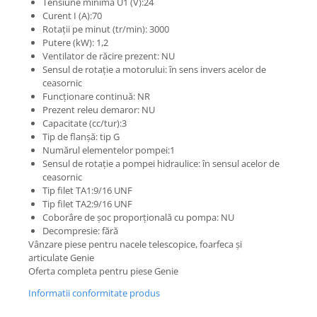
Tensiune minima U1 (V):24
Etrieri
Piese Lamborghini
Curent I (A):70
Placute de frana
Rotații pe minut (tr/min): 3000
Piese Same
Pompa de frana - cilindru de frana
Putere (kW): 1,2
Ventilator de răcire prezent: NU
Frana utilaje
Piese Renault
Sensul de rotație a motorului: în sens invers acelor de
Supapa franare
Piese Hurlimann
ceasornic
Kit reparatii
Funcționare continuă: NR
Piese Zetor
Prezent releu demaror: NU
Cabluri frana
Capacitate (cc/tur):3
Piese Weidemann
Rezervor lichid de frana
Tip de flanșă: tip G
Piese Ausa
Lichid de frana
Numărul elementelor pompei:1
Sensul de rotație a pompei hidraulice: în sensul acelor de
Piese Sennebogen
Antigel frane
ceasornic
Piese fara categorie
Piese Still
Tip filet TA1:9/16 UNF
Tip filet TA2:9/16 UNF
Sepci
Piese Timberjack
Coborâre de șoc proporțională cu pompa: NU
Garnituri utilaje
Decompresie: fără
Piese Valmet Valtra
Vânzare piese pentru nacele telescopice, foarfeca și
Siguranta
Piese Vogele
articulate Genie
Abtibilduri - Etichete
Oferta completa pentru piese Genie
Piese Yuchai
Girofar
Informatii conformitate produs
Piese Zeppelin
Piese electrice