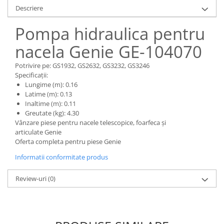
Piese Claas
Fulie
Descriere
Pistoane
Piese Iveco
Pompa hidraulica pentru
Turbosuflanta
Piese Nifty Lift
Diverse piese motor
nacela Genie GE-104070
Piese Grove
Furtune si conducte
Piese motor Perkins
Potrivire pe: GS1932, GS2632, GS3232, GS3246
Injectoare
Specificații:
Piese Deutz Fahr
Chiuloasa
Lungime (m): 0.16
Vibrochen - ax came - arbore cotit
Latime (m): 0.13
Piese Atlas Copco
Inaltime (m): 0.11
Camasa piston
Piese Hitachi
Greutate (kg): 4.30
Segmenti motor
Vânzare piese pentru nacele telescopice, foarfeca și
Piese Vermeer
articulate Genie
Termoflot
Piese Gehl
Oferta completa pentru piese Genie
Cablu acceleratie
Piese Socage
Informatii conformitate produs
Senzori de presiune ulei
Vaporizatoare
Piese Kaeser
Review-uri
(0)
Radiatoare AC
Piese Wacker Neuson
Piese frana
Piese David Brown
Discuri de frana
Piese Mc Cormick