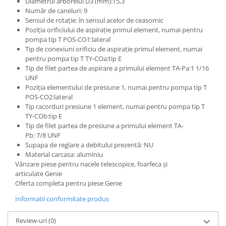
Diametrul arborelui D3 (mm):15,3
Etrieri
Piese Lamborghini
Număr de caneluri: 9
Placute de frana
Sensul de rotație: în sensul acelor de ceasornic
Piese Same
Pompa de frana - cilindru de frana
Poziția orificiului de aspirație primul element, numai pentru
pompa tip T POS-CO1:lateral
Frana utilaje
Piese Renault
Tip de conexiuni orificiu de aspirație primul element, numai
Supapa franare
Piese Hurlimann
pentru pompa tip T TY-COa:tip E
Kit reparatii
Tip de filet partea de aspirare a primului element TA-Pa:1 1/16
Piese Zetor
UNF
Cabluri frana
Poziția elementului de presiune 1, numai pentru pompa tip T
Piese Weidemann
Rezervor lichid de frana
POS-CO2:lateral
Piese Ausa
Tip racorduri presiune 1 element, numai pentru pompa tip T
Lichid de frana
TY-COb:tip E
Piese Sennebogen
Antigel frane
Tip de filet partea de presiune a primului element TA-
Piese fara categorie
Pb: 7/8 UNF
Piese Still
Supapa de reglare a debitului prezentă: NU
Sepci
Piese Timberjack
Material carcasa: aluminiu
Garnituri utilaje
Vânzare piese pentru nacele telescopice, foarfeca și
Piese Valmet Valtra
articulate Genie
Siguranta
Piese Vogele
Oferta completa pentru piese Genie
Abtibilduri - Etichete
Piese Yuchai
Informatii conformitate produs
Girofar
Piese Zeppelin
Piese electrice
Review-uri
(0)