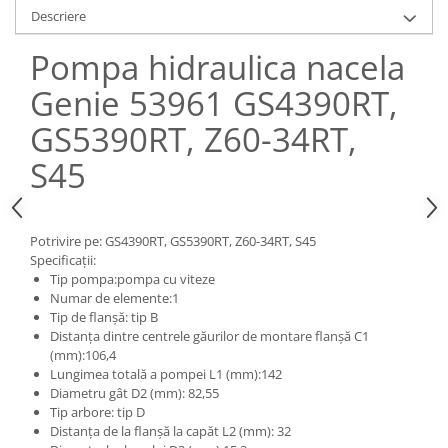
Piese Claas
Fulie
Descriere
Pistoane
Piese Iveco
Pompa hidraulica nacela
Turbosuflanta
Piese Nifty Lift
Diverse piese motor
Genie 53961 GS4390RT,
Piese Grove
Furtune si conducte
GS5390RT, Z60-34RT,
Piese motor Perkins
Injectoare
Piese Deutz Fahr
Chiuloasa
S45
Vibrochen - ax came - arbore cotit
Piese Atlas Copco
Camasa piston
Piese Hitachi
Segmenti motor
Potrivire pe: GS4390RT, GS5390RT, Z60-34RT, S45
Piese Vermeer
Specificații:
Termoflot
Tip pompa:pompa cu viteze
Piese Gehl
Cablu acceleratie
Numar de elemente:1
Piese Socage
Tip de flanșă: tip B
Senzori de presiune ulei
Distanța dintre centrele găurilor de montare flanșă C1
Vaporizatoare
Piese Kaeser
(mm):106,4
Radiatoare AC
Lungimea totală a pompei L1 (mm):142
Piese Wacker Neuson
Diametru gât D2 (mm): 82,55
Piese frana
Piese David Brown
Tip arbore: tip D
Discuri de frana
Distanța de la flanșă la capăt L2 (mm): 32
Piese Mc Cormick