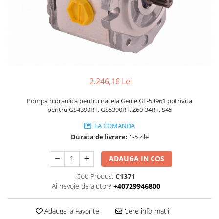
Piese Volvo
Punti - axe
Piese motor Yanmar
Diverse piese transmisie
Piese ambreiaj
Piese Fiat
Planetare
Piese Snorkel
Angrenaje transmisie
Piese John Deere
Grupuri conice
Piese ZF
Convertizoare
2.246,16 Lei
Piese Vapormatic
Cruce cardan
Pompa hidraulica pentru nacela Genie GE-53961 potrivita
Disc frictiune
Piese utilaje Fendt
pentru GS4390RT, GS5390RT, Z60-34RT, S45
Roti
Piese Case IH
LA COMANDA
Roti teren accidentat
Piese Dana Spicer
Durata de livrare:
1-5 zile
Roti non-marking
Filtre Hifi
ADAUGA IN COS
Piulite roata
Piese Skyjack
Butuc roata
Cod Produs:
C1371
Piese Bobcat
Janta
Ai nevoie de ajutor?
+40729946800
Anvelope
Piese Yale
Roata transpaleta
Adauga la Favorite
Cere informatii
Piese Hyster