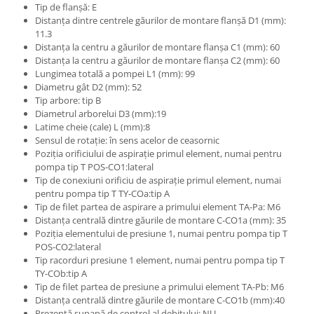
Etrieri
Tip de flanșă: E
Piese Lamborghini
Distanța dintre centrele găurilor de montare flanșă D1 (mm):
Placute de frana
11.3
Piese Same
Pompa de frana - cilindru de frana
Distanța la centru a găurilor de montare flanșa C1 (mm): 60
Frana utilaje
Piese Renault
Distanța la centru a găurilor de montare flanșa C2 (mm): 60
Lungimea totală a pompei L1 (mm): 99
Supapa franare
Piese Hurlimann
Diametru gât D2 (mm): 52
Kit reparatii
Tip arbore: tip B
Piese Zetor
Cabluri frana
Diametrul arborelui D3 (mm):19
Piese Weidemann
Latime cheie (cale) L (mm):8
Rezervor lichid de frana
Sensul de rotație: în sens acelor de ceasornic
Piese Ausa
Lichid de frana
Poziția orificiului de aspirație primul element, numai pentru
Piese Sennebogen
Antigel frane
pompa tip T POS-CO1:lateral
Tip de conexiuni orificiu de aspirație primul element, numai
Piese fara categorie
Piese Still
pentru pompa tip T TY-COa:tip A
Sepci
Tip de filet partea de aspirare a primului element TA-Pa: M6
Piese Timberjack
Distanța centrală dintre găurile de montare C-CO1a (mm): 35
Garnituri utilaje
Piese Valmet Valtra
Poziția elementului de presiune 1, numai pentru pompa tip T
Siguranta
POS-CO2:lateral
Piese Vogele
Tip racorduri presiune 1 element, numai pentru pompa tip T
Abtibilduri - Etichete
TY-COb:tip A
Piese Yuchai
Girofar
Tip de filet partea de presiune a primului element TA-Pb: M6
Piese Zeppelin
Distanța centrală dintre găurile de montare C-CO1b (mm):40
Piese electrice
Prezentă supapă de control al debitului: NU