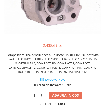
Piese Volvo
Punti - axe
Piese motor Yanmar
Diverse piese transmisie
Piese ambreiaj
Piese Fiat
Planetare
Piese Snorkel
Angrenaje transmisie
Piese John Deere
Grupuri conice
Piese ZF
Convertizoare
Piese Vapormatic
Cruce cardan
2.438,69 Lei
Disc frictiune
Piese utilaje Fendt
Pompa hidraulica pentru nacela Haulotte HA-4000029740 potrivita
Roti
Piese Case IH
pentru HA18SPX, HA18PX, HA16SPX, HA16PX, HA16D, OPTIMUM
8, OPTIMUM 6, COMPACT 8W, COMPACT 8, COMPACT
Roti teren accidentat
Piese Dana Spicer
12RTE, COMPACT 12, COMPACT 10RTE, COMPACT 10N COMPACT
Roti non-marking
10, HA16PE, HA16E, HA15IP, HA15I, HA12IP, HA12I
Filtre Hifi
Piulite roata
LA COMANDA
Piese Skyjack
Butuc roata
Durata de livrare:
1-5 zile
Piese Bobcat
Janta
Anvelope
Piese Yale
ADAUGA IN COS
Roata transpaleta
Piese Hyster
Cod Produs:
C1383